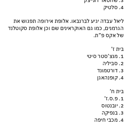
3. שחטאר דונייצק
4. סלטיק
ליאל עבדה יגיע לברנבאו. אלופת אירופה תפגוש את
הגרמנים, כמו גם האוקראינים שם וכן אלופת סקוטלנד
של אקס פ”ת.
בית ז’
1. מנצ’סטר סיטי
2. סביליה
3. דורטמונד
4. קופנהאגן
בית ח’
1. פ.ס.ז’
2. יובנטוס
3. בנפיקה
4. מכבי חיפה