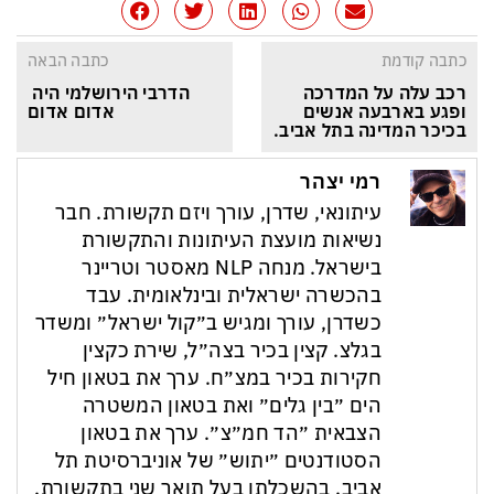
כתבה קודמת
כתבה הבאה
רכב עלה על המדרכה 
הדרבי הירושלמי היה 
ופגע בארבעה אנשים 
אדום אדום
בכיכר המדינה בתל אביב.
רמי יצהר
עיתונאי, שדרן, עורך ויזם תקשורת. חבר
נשיאות מועצת העיתונות והתקשורת
בישראל. מנחה NLP מאסטר וטריינר
בהכשרה ישראלית ובינלאומית. עבד
כשדרן, עורך ומגיש ב״קול ישראל״ ומשדר
בגלצ. קצין בכיר בצה״ל, שירת כקצין
חקירות בכיר במצ״ח. ערך את בטאון חיל
הים ״בין גלים״ ואת בטאון המשטרה
הצבאית ״הד חמ״צ״. ערך את בטאון
הסטודנטים ״יתוש״ של אוניברסיטת תל
אביב. בהשכלתו בעל תואר שני בתקשורת,