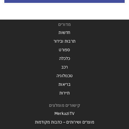
מדורים
חדשות
תרבות ובידור
ספורט
כלכלה
רכב
טכנולוגיה
בריאות
תיירות
קישורים מומלצים
MerkaziTV
מוצרים ושירותים – כתבות מקודמות