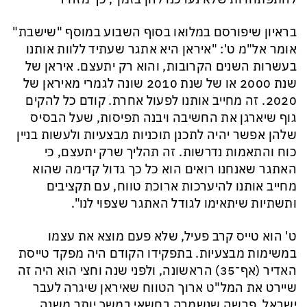
בראיון שיפורסם במלואו בסוף השבוע במוסף "שישבת"
אומר אל"מ ט': "איראן היא אתגר שעתיד ללוות אותנו
בעשרות השנים הקרובות, והוא רק יתעצם. איראן של
שנת 2000 או של שנת 2010 שונה לגמרי מאיראן של
2020. זה מחייב אותנו לפעול אחרת. קודם כל להקים
גוף שיארגן את החשיבה ויבנה תפיסות, שעל הבסיס
שלהן אפשר יהיה לתכנן תוכניות מבצעיות ולעשות בניין
כוח והתאמות נדרשות. זה תהליך שרק יתעצם, כי
האתגר שאנחנו רואים הוא כל כך גדול קדימה שהוא
מחייב אותנו להיערכות ארוכת טווח, עם תקציבים
ותשתיות שיתאימו לגודל האתגר שצפוי לנו".
ט' הוא טייס קרב פעיל, שלא פעם מוצא את עצמו
במשימות מבצעיות. בתפקידו הקודם היה מפקד טייסת
האדיר (אף־35) הראשונה, ולפני שנה וחצי הוא היה זה
שיירט את המל"ט ארוך הטווח שאיראן שיגרה לעבר
ישראל, פרשה שנשמרה בחשאי במשך יותר משנה