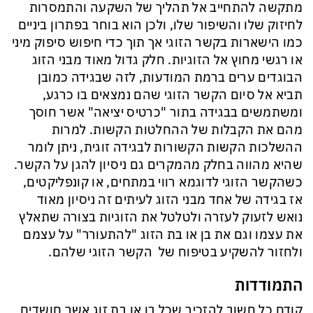
מתקשה להתחייב אל תהליך של השקעה והתמסרות
לחיזוק שלו והשיפור שלו, ולכן הוא בוחר בפתרון ביניים
כמו הישארות בקשר הזוגי אך תוך כדי חיפוש סיפוק מיני
או רגשי מחוץ אל הזוגיות. חלק גדול מאוד מבני הזוג
הבוגדים ערים ברמת המודעות, לזה שבגידה כמובן
תביא אל סיום הקשר הזוגי שהם נמצאים בו כרגע,
ומשתמשים בבגידה בתור "כרטיס יציאה" אשר חוסך
מהם את הקבלות של ההחלטות הקשות. למרות
ההשלכות הקשות הקשורות לבגידה זוגית, ניתן לומר
שהיא מהווה בחלק מהמקרים גם ניסיון להגן על הקשר.
כשהקשר הזוגי לדוגמא רווי במתחים, או קונפליקטים,
אז בגידה של אחד מבני הזוג לעיתים זה ניסיון מאוד
נואש לזעוק לעזרה ולטלטל את הזוגיות בצורה שתאלץ
את עצמו וגם את בן או בת הזוג "להתעורר" על עצמם
ולחזור להשקיע בטיפוח של הקשר הזוגי שלהם.
התמודדות
קודם כל חשוב להזכיר שכל בן או בת זוג אשר חושדים