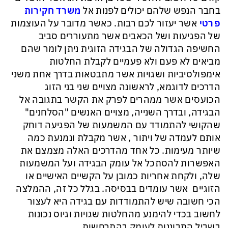
בחבר הנפש שלהם יכולים לפנות אל
משרד חקירות
פרטי
אשר יעזור לכם רבות. כאשר מדובר על העוצמות
של הפגיעות ושל הכאבים אשר מתעוררים סביב
החשיפה הגדולה של הבגידה הזוגית ניתן לומר שהם
מביאים לא פעם ולא פעמיים לקבלת החלטות
אימפולסיביות ושגויות אשר מתבטאות בדרך אחת משני
הדרכים לדוגמא, לראשונה מצויים שני בני הזוג
הכועסים אשר ממהרים לפרק את הקשר בתגובה אל
הבגידה, ובדרך השנייה, מצויים האנשים "הסלחנים"
שהקושי להתמודד עם המשמעות של הפגיעה דוחק
אותם לעמדה של ויתור , אשר מקבלת ונמנעת כמה
שיותר מעימות. כל אחד מהדרכים האלה מצמצם את
האפשרות להסתכל אל עומק הבגידה ועל המשמעות
שלה, ולקחת אחריות כמובן על הקשיים האישיים או
הזוגיים אשר עומדים בבסיסה. בגלל כל זה, ההמלצה
הכי חשובה שיש להתמודדות עם בגידה היא לעצור
לחשוב בכדי להימנע מהחלטות שגויות וגיוס נכונות
בשביל התבוננות לעומק בהתרחשות.