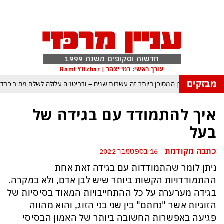
חדשות וסקופים משנת 1999
עורך ראשי: רמי יצהר | Rami Yitzhar
מבזקים
העולם נכנס לעידן המסוכן ביותר זה עשרות שנים – ובריטניה עלולה לשלם מחיר כבד
עם עומאן לגבי תפעול משותף של מצר הורמוז – אם טראמפ יאשר המלחמה תסתיים
איך להתמודד עם בגידה של
מי היה מאמין שבאר שבע תנצח את הכוכב האדום?
בעל
ה ומיירטים להגנה – טראמפ נשאר רק עם ציוצי האיום המגוחכים שלא מזיזים לטהרן
כתבה מקודמת
16 בספטמבר 2022
דום כמדיניות: כך הפכה ההוצאה להורג לכלי ההרתעה המרכזי של המשטר האיראני
ניתן לומר שהתמודדות עם בגידה זאת אחת
, א-סיסי, ארדואן ושליט קטאר מכנסים פגישת ״כיפה אדומה״ לנתניהו בנושא עזה
ההתמודדויות הקשות ביותר שיש לבן אדם, ולא במקרה.
בגידה מערערת על כל ההתחייבויות המאוד בסיסיות של
הזוגיות אשר "נחתם" בין שני בני הזוג, והוא מהווה
פגיעה באפשרות החשובה ביותר של האמון הבסיסי