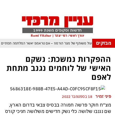
חדשות וסקופים משנת 1999
עורך ראשי: רמי יצהר | Rami Yitzhar
מבזקים
עם עומאן לגבי תפעול משותף של מצר הורמוז – אם טראמפ יאשר המלחמה תסתיים
מי היה מאמין שבאר שבע תנצח את הכוכב האדום?
ההפקרות נמשכת: נשקם
פה ומיירטים להגנה – טראמפ נשאר רק עם ציוצי האיום המגוחכים שלא מזיזים לטהרן
האישי של לוחמים נגנב מתחת
דום כמדיניות: כך הפכה ההוצאה להורג לכלי ההרתעה המרכזי של המשטר האיראני
לאפם
, א-סיסי, ארדואן ושליט קטאר מכנסים פגישת ״כיפה אדומה״ לנתניהו בנושא עזה
: טראמפ נסוג, נתניהו הוזהר – ואיראן רשמה ניצחון אסטרטגי נוסף בלי שום מאמץ
פיני זמיר
18 בספטמבר 2022
כל הפרטים, ההערכות והסודות: לקראת מלחמה הקשה בהרבה מקודמותיה?
מצ״ח חוקר פרשה חמורה בבסיס צבאי בדרום הארץ,
שם נגנבו שלושה כלי נשק חדישים משלושה חניכי קורס