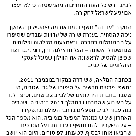
לבייב דרש כל העת התחייבות מהמשטרה כי לא ייעצר
אם יגיע לישראל לחקירה.
תחקיר "עובדה" חשף בזמנו את מה שהטייקון השתקן
ניסה להסתיר. בעזרת שורה של עדויות עובדים שסיפרו
על ההתנהלות בחברה, ובאמצעות הקלטות וצילומים
שנחשפו לראשונה – הצליחו אילנה דיין, רוני זינגר וצח
שפיצן להסיט לראשונה את הווילון שמעל לעסקי
היהלומים של לבייב.
בכתבה המלאה, ששודרה במקור בנובמבר 2011,
נחשפו פרטים חדשים על סיפורו של גבי שטרית, מי
שעבד בחברת היהלומים של לבייב 22 שנים, וסיפר לנו
על האירוע שהתרחש במהלך 2011 בנמיביה. שטרית
בנה עבור לבייב מפעלים ברחבי העולם ובתפקידו
האחרון שימש כמנהל המפעל בנמיביה. הוא מספר הכל
– על השקרים להם נחשף בעבודתו, ועל התככים
שהביאו אותו לבסוף, לטענתו, לפיטורים. היום הוא יושב