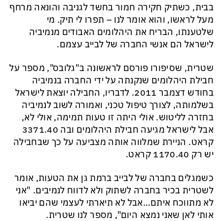
בבית, כשתיק חקירה חמור בחשד לגניבה והונאה מרחף
מעל לראשו, והוא אומר לנו – תפרו לי תיק. מי
שלטענתו, הבריח את היהלומים האבודים מנמיביה
לישראל הם אנשי החברה של לבייב עצמם.
שטרית, שסיפורו פורסם לראשונה ב"גלובס", מספר על
חבילת היהלומים שנקנתה על ידי החברה בנמיביה
בחודש דצמבר 2011. לדבריו, החבילה יוצאת לישראל
בשלמותה, לצורך טיפול טכני, ואמורה לשוב לנמיביה
בחזרה לליטוש. אולי היתה זו טעות תמימה, אולי לא,
אבל לישראל מגיעה חבילת היהלומים ובה 3371.40
קראט. הניירת שמלווה אותה מצביעה על כך שבחבילה
יש רק 1170.40 קראט.
כשמגלים בחברה של לבייב ברמת גן את הטעות, אומר
לשטרית בכיר בחברה לשתוק ולא לדווח לנמיבים. "אני
לא מתווכח איתם…אבל לא תיארתי לעצמי שהם יביאו
אותי לאן שאני נמצא היום", מספר לנו שטרית.