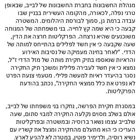
מנהלת החשבונות בחברת החשבונות של לבייב, שבאופן
טרגי נפלה, לכאורה, מהקומה העשירית בבניין שבו
עבדה ברמת גן, סמוך לבורסת היהלומים. המשטרה
קבעה כי היא שמה קץ לחייה. בני משפחתה של המנוחה
משוכנעים שהיא נרצחה. הפרקליטות חרצה את הדין,
שעה שקבעה כי אין חשד לפלילים בהתייחס למותה של
הדדי. "לאחר בחינה מעמיקה של נסיבות האירוע
והראיות שנאספו בתיק חקירת מותה של מזל הדדי ז"ל,
נמצא כי אין חשד לעבירה פלילית ומשכך תיק החקירה
נסגר בהיעדר ראיות למעשה פלילי. מטעמי צנעת הפרט
לא נפרט את כלל ממצאי החקירה", נכתב בהודעת
הפרקליטות.
במסגרת חקירת הפרשה, נחקרו בני משפחתו של לבייב,
אולם בשלב מסוים נקלעה החקירה למבוי סתום, שעה
שלבייב עצמו נשאר ברוסיה ובמשטרה ובפרקליטות
העריכו כי הוא מתעלם מהחקירה ומנצל את קשריו עם
נשיא רוסיה, ולדימיר פוטין, במטרה לא להגיע לארץ.