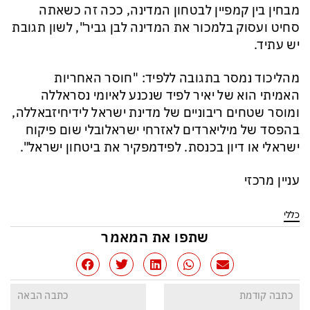
מבחין בין קמפיין לבטחון המדינה, ככה זה כשאתה
סחיט ועסוק בלמכור את המדינה לבן גביר", לשון תגובת
יש עתיד.
מהליכוד
נמסר
בתגובה
ללפיד
: "
חוסר
האחריות
האמיתי
הוא
של
יאיר
לפיד
שנכנע
לאיומי
נסראללה
ומוסר
שטחים
ריבוניים
של
מדינת
ישראל
לידי
חיזבאללה
,
בהפסד
של
מיליארדים
לאזרחי
ישראל
ובלי
שום
פיקוח
ישראלי
או
דיון
בכנסת
.
לפיד
מפקיר
את
ביטחון
ישראל
".
עניין מרכזי
כללי
שתפו את המאמר
כתבה קודמת
כתבה הבאה