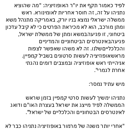
לפיד
כאמור
תקף
את
יו
"
ר
האופוזיציה
: "
מה
שהוציא
נתניהו
על
זה
,
זה
חוסר
אחריות
לאומי
נורא
.
ראש
ממשלה
ישראלי
נמצא
בניו
יורק
,
באמריקה
מתנהל
משא
ומתן
מורכב
,
הוא
לא
מכיר
את
הפרטים
כי
לא
קיבל
עדכון
ביטחוני
,
זו
פגיעה
במשא
ומתן
של
ממשלת
ישראל
,
פגיעה
באינטרסים
הביטחוניים
והמדיניים
והכלכליים
שלנו
.
זה
לא
משהו
שאפשר
לצפות
מראש
אופוזיציה
לעשות
סרטונים
בשביל
קמפיין
.
אני
הייתי
ראש
אופוזיציה
ובמצבים
דומים
נהגתי
אחרת
לגמרי
".
מיש עתיד נמסר:
נתניהו ימשיך לעשות סרטי קמפיין בזמן שראש
הממשלה לפיד מייצג את ישראל בעצרת האו"ם ודואג
לאינטרסים הבטחוניים והכלכליים של ישראל".
"אחרי יותר משנה של מרמור באופוזיציה נתניהו כבר לא