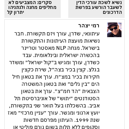
נשיא לשכת עורכי הדין 
סקרים: המצביעים לא 
לשעבר הורשע בפרשת 
מחליפים מחנה ולנתניהו 
הדרכונים
יתרון קל
רמי יצהר
עיתונאי, שדרן, עורך ויזם תקשורת. חבר
נשיאות מועצת העיתונות והתקשורת
בישראל. מנחה NLP מאסטר וטריינר
בהכשרה ישראלית ובינלאומית. עבד
כשדרן, עורך ומגיש ב״קול ישראל״ ומשדר
בגלצ. קצין בכיר בצה״ל, שירת כקצין
חקירות בכיר במצ״ח. ערך את בטאון חיל
הים ״בין גלים״ ואת בטאון המשטרה
הצבאית ״הד חמ״צ״. ערך את בטאון
הסטודנטים ״יתוש״ של אוניברסיטת תל
אביב. בהשכלתו בעל תואר שני בתקשורת,
יועץ ארגוני ומגשר. עורך ״עניין מרכזי״ מאז
שנת 1999. העיתון מפרסם חדשות
וסקופים ללא תלות בשום גורם פוליטי או