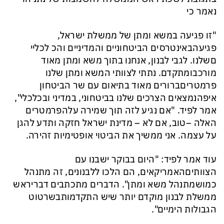
נאמר כי
"זו
פגיעה
במשא
ומתן
של
ממשלת
ישראל
,
פגיעה
באינטרסים
הביטחוניים
והמדיניים
והכ לכליי
ם
שלנו.
לגבי
לבנון
,
אנחנו
בתוך
משא
ומתן
מאוד
מורכב
ומתקדם
.
נתתי
לצוותי
המשא
ומתן
שלנו
פרמטרים
ברורים
מאוד
בתיאום
עם
שר
הביטחון
איפה
נמצאים
הצרכים
שלנו
בביטחוני
,
במדיני
ובכלכלי
",
אמר
לפיד
. "
אם
נגיע
לזה
תוך
שמירה
על
הפרמטרים
האלה
–
טוב
,
אם
לא
–
מדינת
ישראל חזקה
ותדע
להגן
על
עצמה
.
אני
ממשיך
את
הביטוי אופטימיות
זהירה
.
עוד
אמר
לפיד
: "
היום
בבוקר
ישבנו
עם
הצוותים
האמריקאים
,
הם
הלכו
ללבנונים
,
זה
מתנהל
כמו
שמתנהל
משא
ומתן
".
הדברים
מתכתבים
דברי
ראש
ממשלת
לבנון
מוקדם
יותר
שיש
התקדמות
בשרטוט
הגבולות
הימיים
".