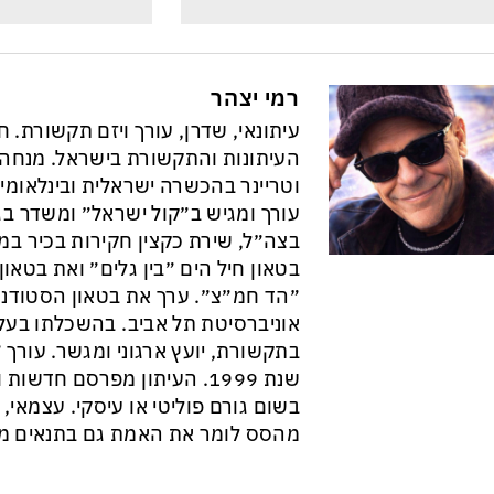
רמי יצהר
עיתונאי, שדרן, עורך ויזם תקשורת. 
וטריינר בהכשרה ישראלית ובינלאומי
עורך ומגיש ב״קול ישראל״ ומשדר בגל
בצה״ל, שירת כקצין חקירות בכיר במ
בטאון חיל הים ״בין גלים״ ואת בטא
״הד חמ״צ״. ערך את בטאון הסטודנט
אוניברסיטת תל אביב. בהשכלתו בעל 
בתקשורת, יועץ ארגוני ומגשר. עורך ״
שנת 1999. העיתון מפרסם חדש
בשום גורם פוליטי או עיסקי. עצמאי, ב
מהסס לומר את האמת גם בתנאים מס