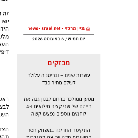
זה ה
ישרא
עניין מרכזי - news-israel.net
מלשכ
יום חמישי, 6 באוגוסט 2026
דיפל
ראש הביון הבריטי מזהירה: העולם
מבזקים
נכנס לעידן המסוכן ביותר זה
עשרות שנים – ובריטניה עלולה
לשלם מחיר כבד
מטען ממולכד בדרום לבנון גבה את
ראש 
חייהם של שני קציני מילואים ו-4
לבצע
לוחמים נוספים נפצעו קשה
השבו
התקיפה החריגה במשחק חסר
הצדד
החשיבות מדגישה את התגברות
תהלי