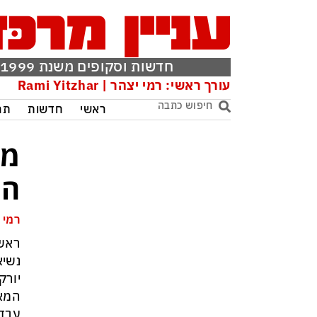
חדשות וסקופים משנת 1999
עורך ראשי: רמי יצהר | Rami Yitzhar
ראשי
חדשות
תר
מפ
הת
רמי 
ראש 
נשיא
יורק
המאו
עבד