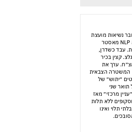
חבר נשיאות מועצת
העיתונות והתקשורת בישראל. מנחה NLP מאסטר
ת. עבד כשדרן,
צ. קצין בכיר
צ״ח. ערך את
ון המשטרה הצבאית
ים ״יתוש״ של
תואר שני
עניין מרכזי״ מאז
ות וסקופים ללא תלות
לתי תלוי ואינו
ובכים.