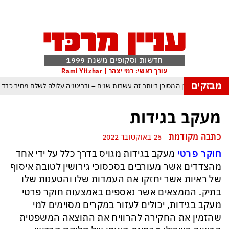
חדשות וסקופים משנת 1999
עורך ראשי: רמי יצהר | Rami Yitzhar
מבזקים
העולם נכנס לעידן המסוכן ביותר זה עשרות שנים – ובריטניה עלולה לשלם מחיר כבד
עם עומאן לגבי תפעול משותף של מצר הורמוז – אם טראמפ יאשר המלחמה תסתיים
מעקב בגידות
מי היה מאמין שבאר שבע תנצח את הכוכב האדום?
כתבה מקודמת
25 באוקטובר 2022
ה ומיירטים להגנה – טראמפ נשאר רק עם ציוצי האיום המגוחכים שלא מזיזים לטהרן
חוקר
פרטי
מעקב בגידות מגויס בדרך כלל על ידי אחד
דום כמדיניות: כך הפכה ההוצאה להורג לכלי ההרתעה המרכזי של המשטר האיראני
מהצדדים אשר מעורבים בסכסוכי גירושין לטובת איסוף
, א-סיסי, ארדואן ושליט קטאר מכנסים פגישת ״כיפה אדומה״ לנתניהו בנושא עזה
של ראיות אשר יחזקו את העמדות שלו והטענות שלו
בתיק. הממצאים אשר נאספים באמצעות חוקר פרטי
מעקב בגידות, יכולים לעזור במקרים מסוימים למי
שהזמין את החקירה להרוויח את התוצאה המשפטית