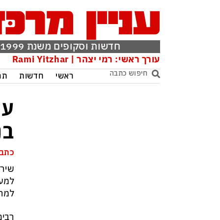
חדשות וסקופים משנת 1999
עורך ראשי: רמי יצהר | Rami Yitzhar
ראשי
חדשות
תר
עו
בנ
כתבה
שירו
למעש
למה 
רבים