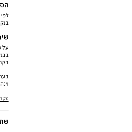
הסכ
בנקא
שימ
בקרב
בעתי
וינה
מקוד
שתפ