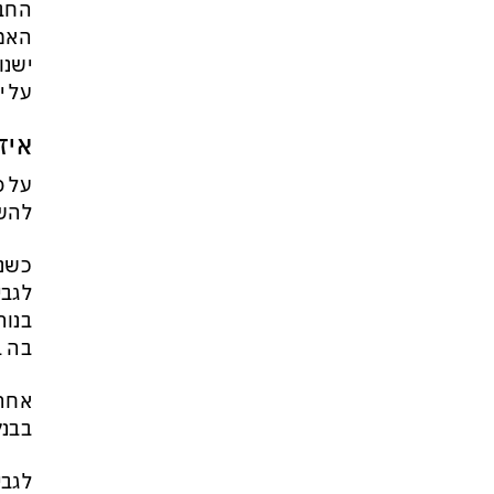
החבר
זה הפך לטרנד מסוכן בארה״ב:
כדי לנצח בפריימריז המתמודדים
ישנו
מתחרים מי מתעב יותר את
על י
ממשלת נתניהו
איז
להשתמש
בנור
בה ב
בבנק
לגבי