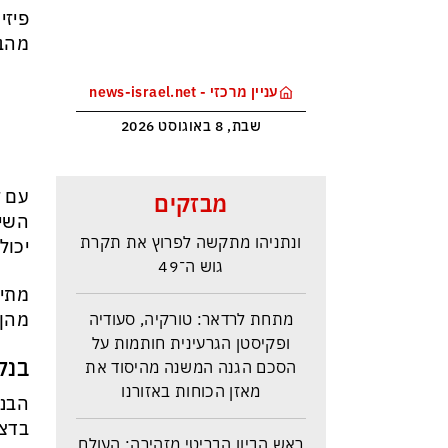
פיזי
מהבי
עניין מרכזי - news-israel.net
שבת, 8 באוגוסט 2026
סקר בחירות האמין בישראל –
עם ז
מבזקים
איזנקוט מתבסס במקום הראשון –
השיר
ונתניהו מתקשה לפרוץ את תקרת
יכול
גוש ה־49
מתי 
מתחת לרדאר: טורקיה, סעודיה
מהן 
ופקיסטן הגרעינית חותמות על
הסכם הגנה המשנה מהיסוד את
בנקא
מאזן הכוחות באזורנו
הבנק
ראש הביון הבריטי מזהירה: העולם