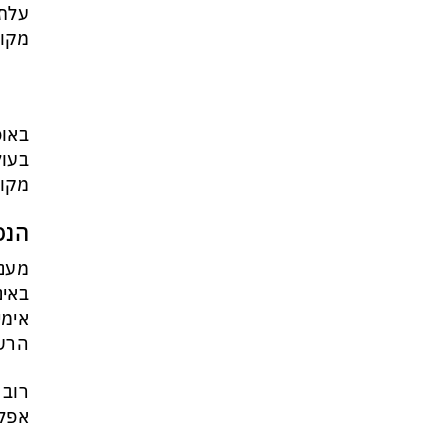
עלתה
מקוו
באופ
מקוו
הנפ
מעני
באינ
אימי
הרש
רוב 
אפלי