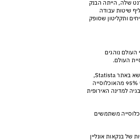
ט שלה, הייתה הבנק
וון שלהם החליף שיטות עבודה
יחים ותקליטון שסופק
רד אנשים ברחבי העולם נוהגים
כשנה לאחר מכן, התפרסו נתונים סטטיסטיים מעניינים מאוד בנושא באתר Statista,
לגבי המדינות בהן אימוץ הטרנד נרחב ביותר. הנתונים חושפים כי 95% מהאוכלוסייה
גיה למדינה האירופית
) ודנמרק (91%). בבריטניה, כ-75% מהאוכלוסייה משתמשים
ות של בנקאות אונליין