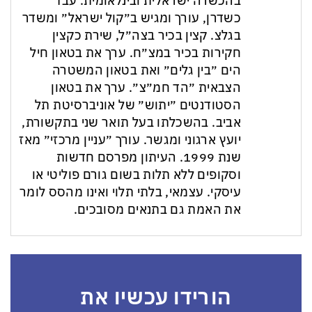
בהכשרה ישראלית ובינלאומית. עבד
כשדרן, עורך ומגיש ב״קול ישראל״ ומשדר
בגלצ. קצין בכיר בצה״ל, שירת כקצין
חקירות בכיר במצ״ח. ערך את בטאון חיל
הים ״בין גלים״ ואת בטאון המשטרה
הצבאית ״הד חמ״צ״. ערך את בטאון
הסטודנטים ״יתוש״ של אוניברסיטת תל
אביב. בהשכלתו בעל תואר שני בתקשורת,
יועץ ארגוני ומגשר. עורך ״עניין מרכזי״ מאז
שנת 1999. העיתון מפרסם חדשות
וסקופים ללא תלות בשום גורם פוליטי או
עיסקי. עצמאי, בלתי תלוי ואינו מהסס לומר
את האמת גם בתנאים מסובכים.
הורידו עכשיו את