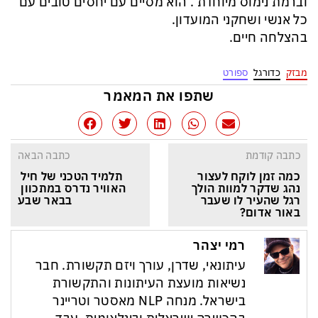
וברמת נימוס מיוחדת . הוא מסיים עם יחסים טובים עם
כל אנשי ושחקני המועדון.
בהצלחה חיים.
מבזק
כדורגל
ספורט
שתפו את המאמר
כתבה קודמת
כתבה הבאה
כמה זמן לוקח לעצור 
תלמיד הטכני של חיל 
נהג שדקר למוות הולך 
האוויר נדרס במתכוון 
רגל שהעיר לו שעבר 
בבאר שבע
באור אדום?
רמי יצהר
עיתונאי, שדרן, עורך ויזם תקשורת. חבר
נשיאות מועצת העיתונות והתקשורת
בישראל. מנחה NLP מאסטר וטריינר