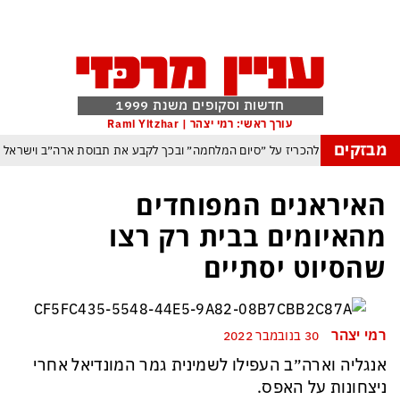
חדשות וסקופים משנת 1999
עורך ראשי: רמי יצהר | Rami Yitzhar
מבזקים
יה וטראמפ שוקל להכריז על ״סיום המלחמה״ ובכך לקבע את תבוסת ארה״ב וישראל
סה לנצל את הניצחון האיראני בהורמוז כדי להשתלט על התנועה הימית בנמל באודסה
האיראנים המפוחדים
 ארדואן, בן סלמן ופקיסטן נחתמה בקריאה לעולם המוסלמי כולו להתאחד נגד ישראל
מהאיומים בבית רק רצו
משבר האקלים הפך איום ממשי מיידי על מיליארדי בני אדם
שהסיוט יסתיים
רום: משבר האקלים הגיע עד לכור הגרעיני – והונגריה קיבלה הצצה מפחידה לעתיד
פקיסטן הגרעינית חותמות על הסכם הגנה המשנה מהיסוד את מאזן הכוחות באזורנו
רמי יצהר
30 בנובמבר 2022
 במשחק חסר החשיבות מדגישה את התגברות החוליגניזם הפראי בכדורגל הישראלי
אנגליה וארה״ב העפילו לשמינית גמר המונדיאל אחרי
ניצחונות על האפס.