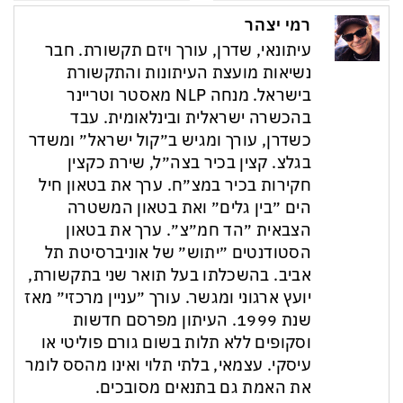
רמי יצהר
עיתונאי, שדרן, עורך ויזם תקשורת. חבר
נשיאות מועצת העיתונות והתקשורת
בישראל. מנחה NLP מאסטר וטריינר
בהכשרה ישראלית ובינלאומית. עבד
כשדרן, עורך ומגיש ב״קול ישראל״ ומשדר
בגלצ. קצין בכיר בצה״ל, שירת כקצין
חקירות בכיר במצ״ח. ערך את בטאון חיל
הים ״בין גלים״ ואת בטאון המשטרה
הצבאית ״הד חמ״צ״. ערך את בטאון
הסטודנטים ״יתוש״ של אוניברסיטת תל
אביב. בהשכלתו בעל תואר שני בתקשורת,
יועץ ארגוני ומגשר. עורך ״עניין מרכזי״ מאז
שנת 1999. העיתון מפרסם חדשות
וסקופים ללא תלות בשום גורם פוליטי או
עיסקי. עצמאי, בלתי תלוי ואינו מהסס לומר
את האמת גם בתנאים מסובכים.