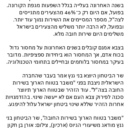
בשנה האחרונה בעלייה בגלל השפעות מגפת הקורונה.
בפועל, אם היום רק כ־46% מהצעירים מתגייסים
לצה"ל, מספר המסיימים את השירות נמוך עוד יותר.
ובפועל, לא הרבה יותר משליש מהצעירים בישראל
משלימים היום שירות חובה מלא.
בצבא אמנם קובלים בשנים האחרונות על מחסור גדול
בכוח אדם, אך המחסור הוא ביחידות ספציפיות. מדובר
בעיקר במחסור בלוחמים ובחיילים בתחומי הטכנולוגיה.
שר הביטחון היוצא בני גנץ אמר בעבר שהחברה
הישראלית ניצבת בפני "משבר בטווח הארוך בשירות
החובה בצה"ל". עוד הזהיר שבטווח הארוך תיווצר
סכנה לפירוק צבא העם אם לא ייעשה שינוי. בהזדמנויות
אחרות הזהיר שללא שינוי ביטחון ישראל עלול להיפגע.
"משבר בטווח הארוך בשירות החובה", שר הביטחון בני
גנץ מודאג משיעורי הגיוס (ארכיון), צילום: אורן בן חקון