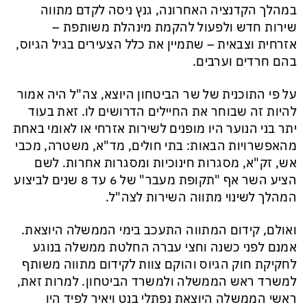
במהלך הקדנציה האחרונה, גנץ ניסה לקדם מתווה
שירות חדש ולפעול להקמת מינהלת משותפת –
אזרחית וצבאית – שתמיין את כלל הצעירים בגיל הגיוס,
בהם חרדים וערבים.
על פי התוכנית של שר הביטחון היוצא, צה"ל היה אמור
להיות זה שבוחר את החיילים הדרושים לו. זאת בעוד
יתר בני הנוער היו מופנים לשירות אזרחי או לאומי באחת
מהאפשרויות הבאות: בתי חולים, מד"א, משטרה, מכבי
אש, זק"א, מסגרות חינוכיות ומסגרות אחרות. לשם
הציע השר אף "תקופת מעבר" של 6 עד 8 שנים לביצוע
המהלך לשינוי מתווה השירות לצה"ל.
ואולם, קידום המתווה התעכב בימי הממשלה היוצאת.
אמנם לפני כשנה וחצי עברה החלטת ממשלה בנוגע
לחקיקת חוק הגיוס והוקם צוות לקידום מתווה משותף
למשרד ראש הממשלה ולמשרד הביטחון. למרות זאת,
ראשי הממשלה היוצאת נפתלי בנט ויאיר לפיד היו