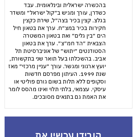
בהכשרה ישראלית ובינלאומית. עבד
כשדרן, עורך ומגיש ב״קול ישראל״ ומשדר
בגלצ. קצין בכיר בצה״ל, שירת כקצין
חקירות בכיר במצ״ח. ערך את בטאון חיל
הים ״בין גלים״ ואת בטאון המשטרה
הצבאית ״הד חמ״צ״. ערך את בטאון
הסטודנטים ״יתוש״ של אוניברסיטת תל
אביב. בהשכלתו בעל תואר שני בתקשורת,
יועץ ארגוני ומגשר. עורך ״עניין מרכזי״ מאז
שנת 1999. העיתון מפרסם חדשות
וסקופים ללא תלות בשום גורם פוליטי או
עיסקי. עצמאי, בלתי תלוי ואינו מהסס לומר
את האמת גם בתנאים מסובכים.
הורידו עכשיו את