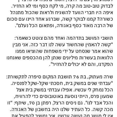
לבדוק טוב-טוב מה קרה, מי לקח כסף ומי לא החזיר.
איפה היו חברי הוועד להשגיח ולראות שהכול מתנהל
כשורה? קמנו לבוקר קשה, שברגע אחד היינו עם סכום
של הרבה מאוד כסף באגודה, ופתאום הכל נעלם".
תושבי המושב בתדהמה ואחד מהם צוטט כשאמר:
"קשה להאמין שהחשוד עשה לנו דבר כזה. אני מבין
שהוא אמר שנסחט על ידי משפחות שהוציאו ממנו
הלוואות בעשרות מיליונים שנתן להן מהכספים שאנחנו
הפקדנו, והם לא יכולים להחזיר".
שרה מעתוק, בת 76 תושבת המקום סיפרה לתקשורת:
"עבדתי שנים במשק בית, חסכתי שקל-שקל לפנסיה.
הכל נמחק לי עכשיו. אפילו עבדתי במשק בית אצל
שמעון פרס, הייתי נוסעת באוטובוסים כדי להרוויח,
והכל אבד לנו". גם ניסים הרצל, רפתן בן 70, שיתף: "זו
מכה קשה. כל העתיד שלנו היה בחשבון של האגודה.
אין לי מושג מה נעשה עכשיו, איך נמשיך להפעיל את