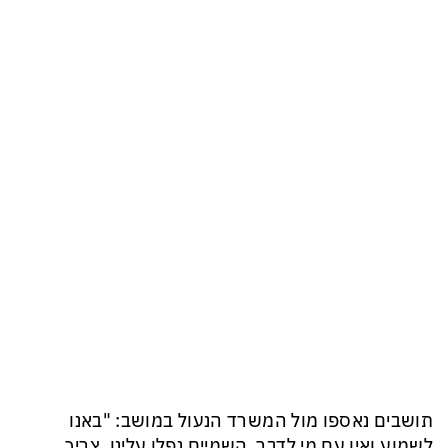
תושבים נאספו מול המשרד הנעול במושב: "באנו
לשמוע ואין עם מי לדבר, השמיים נפלו עלינו. צריך