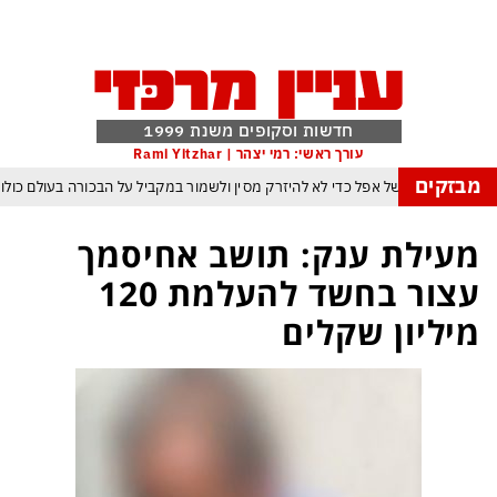
חדשות וסקופים משנת 1999
עורך ראשי: רמי יצהר | Rami Yitzhar
מבזקים
הטריק של אפל כדי לא להיזרק מסין ולשמור במקביל על הבכורה בעולם כולו
הבינה המלאכותית: ByteDance מאמנת מפלצת של טריליוני פרמטרים
מעילת ענק: תושב אחיסמך
רנג של טראמפ המאיים למוטט את כלכלת ארה״ב ומבודד את ישראל יותר מאי פעם
עצור בחשד להעלמת 120
פקיסטן הגרעינית חותמות על הסכם הגנה המשנה מהיסוד את מאזן הכוחות באזורנו
מיליון שקלים
 במשחק חסר החשיבות מדגישה את התגברות החוליגניזם הפראי בכדורגל הישראלי
יפ״א: הכסף הערבי עלול לנצח ולסכן את הכדורגל האירופי וכמובן גם את הישראלי