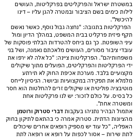
במשטרת ישראל והפרקליטים בפרקליטות, העושים
לילות כימים בשם הציבור ובמטרה להגן עליו – דינו
להיכשל".
הפרקליטות בתגובה: "נחצה גבול נוסף, כאשר נאשם
תקף פיזית פרקליט בבית המשפט, במהלך הדיון ומול
עיני השופטת. כך גם ביחס להטרדות הבלתי פוסקות של
עובדי ציבור מסורים, העושים מלאכתם נאמנה, ושל בני
משפחותיהם". הפרקליטות ציינה: "כל אלה לא ירפו את
ידי הפרקליטות והפרקליטים, הפועלים מתוך שיקולים
מקצועיים בלבד. מערכת אכיפת החוק לא תירתע
מלמלא את תפקידה במקצועיות וביושר. הניסיון לייחס
מוטיבציה פוליטית או שיקולים זרים להחלטות הוא חסר
כל בסיס. על כולם לזכור: יש לנו פרקליטות אחת
ומשטרה אחת".
אתמול הבהיר נתניהו בעקבות
דברי סטרוק ורוטמן
מהציונות הדתית. סטרוק אמרה כי בהתאם לתיקון בחוק
האפליה, "כל עוד יש מספיק רופאים אחרים שיכולים
לתת שירות – אסור לכפות על רופא או רופאה לתת