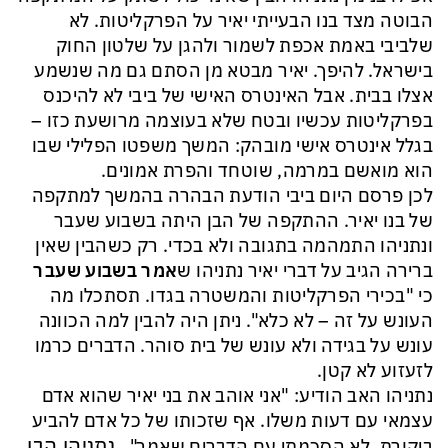
הבוטה מצד בנו הבעייתי יאיר על הפרקליטות. לא
שלביבי באמת אכפת לשמור ולהגן על שלטון החוק
בישראל. להיפך. יאיר מבטא מן הסתם גם מה שנשמע
אצלו בבית. אבל האינטרס האישי של ביבי לא להיכנס
בפרקליטות עכשיו ובטח שלא בעוצמה מרושעת כזו –
בגלל אינטרס אישי מובהק: המשך משפטו הפלילי שבו
הוא מואשם במרמה, שוטחד והפרת אמונים.
לכן פרסם היום ביבי הודעת הבהרה בהמשך למתקפה
של בנו יאיר. ההתקפה של הבן היתה בשבוע שעבר
ונתניהו התמהמה בתגובה ולא בכדי. רק כשהבין שאין
ברירה הגיב על דברי יאיר נתניהו ש
אמר בשבוע שעבר
כי "בכירי הפרקליטות והמשטרה בגדו. תסתכלו מה
העונש על זה – לא כלא". ניתן היה להבין למה הכוונה
עונש על בגידה ולא עונש של בית סוהר. הדברים כרמו
לזעזוע לא קטן.
נתניהו האב הודיע: "אני אוהב את בני יאיר שהוא אדם
עצמאי עם דעות משלו. אף שזכותו של כל אדם להביע
נתניהו הבן
ביקורת, לא הסכמתי עם הדברים שאמר".