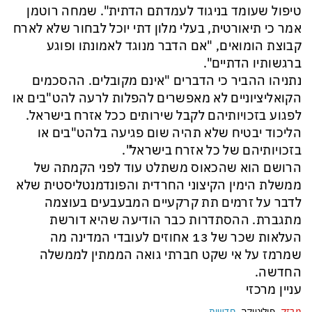
טיפול שעומד בניגוד לעמדתם הדתית". שמחה רוטמן
אמר כי תיאורטית, בעלי מלון דתי יוכל לבחור שלא לארח
קבוצת הומואים, "אם הדבר מנוגד לאמונתו ופוגע
ברגשותיו הדתיים".
נתניהו ההביר כי הדברים "אינם מקובלים. ההסכמים
הקואליציוניים לא מאפשרים להפלות לרעה להט"בים או
לפגוע בזכויותיהם לקבל שירותים ככל אזרח בישראל.
הליכוד יבטיח שלא תהיה שום פגיעה בלהט"בים או
בזכויותיהם של כל אזרח בישראל".
הרושם הוא שהכאוס משתלט עוד לפני הקמתה של
ממשלת הימין הקיצוני החרדית והפונדמנטליסטית שלא
לדבר על זרמים תת קרקעיים המבעבעים בעוצמה
מתגברת. ההסתדרות כבר הודיעה שהיא דורשת
העלאות שכר של 13 אחוזים לעובדי המדינה מה
שמרמז על אי שקט חברתי גואה הממתין לממשלה
החדשה.
עניין מרכזי
מבזק
פוליטיקה
חדשות