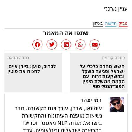
עניין מרכזי
מבזק
חדשות
ביטחון
שתפו את המאמר
כתבה קודמת
כתבה הבאה
חשש מחרם כלכלי על 
לברוב, טוען: ביידן איים 
ישראל ופגיעה בשקל 
לרצוח את פוטין
ובהשקעות זרות  עם 
הקמת ממשלת הימין 
הפונדמנטליסטי
רמי יצהר
עיתונאי, שדרן, עורך ויזם תקשורת. חבר
נשיאות מועצת העיתונות והתקשורת
בישראל. מנחה NLP מאסטר וטריינר
בהכשרה ישראלית ובינלאומית. עבד