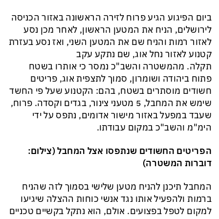
ביום הפיגוע הגיע פרוח לזירה הראשונה באזור הכניסה
לירושלים, הניח את המטען הראשון, לאחר מכן נסע
לאזור רמות והניח שם את המטען השני, ואז נסע בעזרת
קטנוע לאזור נחל אוג, שם נתקע עקב
תקלה. מהמשטרה והשב"כ נמסר כי אותרו בשטח
פתוח ביהודה ושומרון, סמוך לתצפית אוג, פריטים
חשודים מוסתרים בשטח, בהם: הקטנוע שעל פי החשד
שימש את המחבל, 5 מטעני צינור, בגדים וקסדה. פרוח,
שעבד במפעל באזור מישור אדומים, נתפס על ידי
הימ"מ והשב"כ במקום עבודתו.
הפריטים החשודים שנתפסו אצל המחבל (צילום:
דוברות המשטרה)
המחבל תיכנן להניח מטען שלישי בסמוך לזה שהניח
ברמות ולהפעיל אותו נגד אנשי כוחות ההצלה שיגיעו
למקום לטפל בפצועים. אולם, הוא נתקל בקשיים טכניים