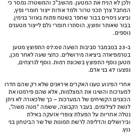
ולכן לא הניח את המטען. מהשב"כ והמשטרה נמסר כי
המחבל צרך תכני טרור ולמד אודות ייצור חומרי נפץ,
וביצע ניסויים בבור שחפר בשטח פתוח באזור בנימין.
בבור שאותר ופוצץ, הוסתרו חומרי גלם לייצור מטענים
נוספים.
ב-23 בנובמבר סביבות השעה 07:00 התפוצץ מטען
בטרמפיאדה ביציאה מירושלים. כחצי שעה לאחר מכן,
מטען נוסף התפוצץ בשכונת רמות. נוסף לנרצחים,
נפצעו 47 בני אדם.
אחרי הפיגוע טענו האקרים איראנים שלא רק שהם חדרו
למערכות והשיגו את המצלמות, אלא שהם פירמטו את
הכוננים הקשיחים של המערכות – כך שלכאורה לא ניתן
לגשת לצילומים. בעבר הקבוצה, ששמה "מטה משה",
נטלה אחריות על הפעלת צופרי אזעקה באילת
ובירושלים והדליפה לרשת תמונות של שר הביטחון בני
גנץ.