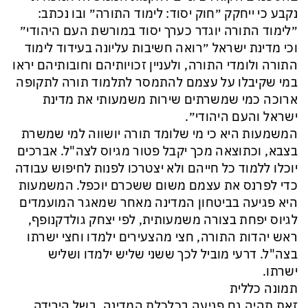
נקבע כי ייחקק ״חוק יסוד: לימוד התורה״ ובו נכתב:
״לימוד התורה יוגדר כערך יסוד במורשת העם היהודי״
וכי מדינת ישראל ״רואה חשיבות עליונה בעידוד לימוד
התורה ולומדי התורה, ולעניין זכויותיהם וחובותיהם יראו
במי שקיבלו על עצמם להתמסר לתלמוד תורה לתקופה
ארוכה כמי שמשרתים שירות משמעותי את מדינת
ישראל והעם היהודי״.
המשמעות היא כי מי שלומד תורה יושווה למי שמשרת
בצבא, וכתוצאה מכך יקבל פטור מגיוס לצה"ל. אברכים
יוכלו ללמוד כל חייהם ולא יצטרכו לפנות לחיפוש עבודה
כדי לפרנס את עצמם משום ששכרם יוכפל. המשמעות
היא פגיעה בביטחון המדינה מאחר שמאגר המועמדים
לגיוס יפחת בצורה משמעותית, לפי יצחק גולדקנופף,
ראש יהדות התורה, חצי מהצעירים ילמדו וחצי ישרתו
בצה"ל. דרעי מוביל לכך ששני שליש ילמדו ושליש
ישרתו.
תמונה כללית
זאת תהיה גם פגיעה בכלכלת המדינה, בשל הירידה