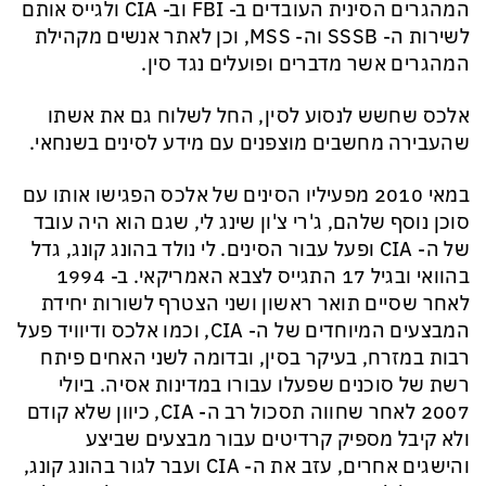
המהגרים הסינית העובדים ב-
FBI
וב-
CIA
ולגייס אותם
לשירות ה-
SSSB
וה-
MSS
, וכן לאתר אנשים מקהילת
המהגרים אשר מדברים ופועלים נגד סין.
אלכס שחשש לנסוע לסין, החל לשלוח גם את אשתו
שהעבירה מחשבים מוצפנים עם מידע לסינים בשנחאי.
במאי 2010 מפעיליו הסינים של אלכס הפגישו אותו עם
סוכן נוסף שלהם, ג'רי
צ'ון
שינג
לי, שגם הוא היה עובד
של ה-
CIA
ופעל עבור הסינים. לי נולד בהונג קונג, גדל
בהוואי ובגיל 17 התגייס לצבא האמריקאי. ב- 1994
לאחר שסיים תואר ראשון ושני הצטרף לשורות יחידת
המבצעים המיוחדים של ה-
CIA
, וכמו אלכס ודיוויד פעל
רבות במזרח, בעיקר בסין, ובדומה לשני האחים פיתח
רשת של סוכנים שפעלו עבורו במדינות אסיה. ביולי
2007 לאחר שחווה תסכול רב ה-
CIA
, כיוון שלא קודם
ולא קיבל מספיק קרדיטים עבור מבצעים שביצע
והישגים אחרים, עזב את ה-
CIA
ועבר לגור בהונג קונג,