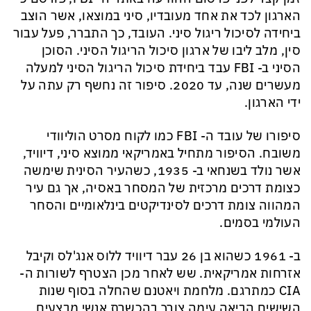
הארגון לכד את אחד מעובדיו, סיני במוצאו, אשר הוצב
ביחידה לסיכול ריגול סיני. העובד, כך התברר, פעל עבור
סין, מלב ליבו של ארגון סיכול הריגול הסיני. הסוכן
הסיני ב-
FBI
עבד ביחידת סיכול הריגול הסיני למעלה
מעשרים שנה, עד 2020. סיפור זה נחשף רק עתה על
ידי הארגון.
סיפורו של עובד ה-
FBI
כמו לקוח מסרט הוליוודי
משובח.
הסיפור מתחיל באמריקאי ממוצא סיני
, דיוויד
,
אשר
נולד בשנחאי ב- 1935
, כשהעיר הסינית שימשה
כצומת דרכים מרכזית של המסחר באסיה, אך גם עיר
המהווה צומת דרכים לסינדיקטים בינלאומיים והסחר
העולמי בסמים.
ב- 1961 כשהוא בן 26 עבר דיוויד ללוס אנג'לס וקיבל
אזרחות אמריקאית. שש לאחר מכן הצטרף לשורות ה-
CIA
כמתרגם. מלחמת ויאטנם שהחלה בסוף שנות
השישים הביאה עימה צורך בהכשרת אנשי מבצעים