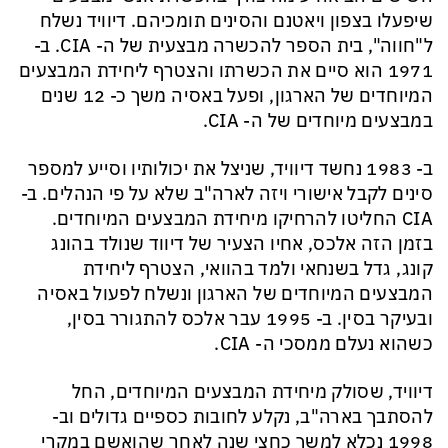
שיפעלו בצפון ויאטנם והסינים תומכיהם. דיוויד נשלח
ל"חווה", בית הספר להכשרה מבצעית של ה-
CIA
. ב-
1971 הוא סיים את הכשרתו והצטרף ליחידת המבצעים
המיוחדים של הארגון, ופעל באסיה משך כ- 12 שנים
במבצעים מיוחדים של ה-
CIA
.
ב- 1983 נחשד דיוויד, שניצל את יכולותיו וסייע למספר
סינים לקבל אישורי ויזה לארה"ב שלא על פי הנהלים. ב-
CIA
החליטו להרחיקו מיחידת המבצעים המיוחדים.
בזמן הזה אלכס, אחיו הצעיר של
דיווד
שנולד בהונג
קונג
, גדל בשנחאי ו
למד בהוואי,
הצטרף
ליחידת
המבצעים המיוחדים של הארגון ונשלח לפעול באסיה
ובעיקר בסין. ב- 1995 עבר אלכס להתגורר בסין,
כשהוא נעלם ממסכי ה-
CIA
.
דיוויד, שסולק מיחידת המבצעים המיוחדים, החל
להסתבך בארה"ב, נקלע לחובות כספיים גדולים וב-
1998 נכלא למשך כחצי שנה לאחר שהואשם במקרי