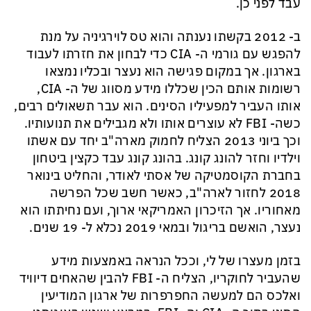
עבד לפני כן.
ב- 2012 בקשתו נענתה והוא טס
לוירגיניה
על מנת
להפגש
עם גורמי ה-
CIA
כדי לבחון את חזרתו לעבוד
בארגון. אך במקום פגישה הוא נעצר ובכליו נמצאו
רשומות אותם הכין שכללו מידע מסווג של ה-
CIA
,
אותו העביר למפעיליו הסינים.
הוא עבר תשאולים רבים,
כשה-
FBI
לא עוצרים אותו ולא מגבילים את תנועותיו.
וכך ביוני 2013 הצליח לחמוק מארה"ב יחד עם אשתו
וילדיו וחזר להונג קונג. בהונג קונג עבד כקצין ביטחון
בחברת הקוסמטיקה של אסתי לאודר, והחליט בינואר
2018 לחזור לארה"ב, כאשר חשב שכל הפרשה
מאחוריו. אך הזיכרון האמריקאי ארוך, ועם נחיתתו הוא
נעצר, הואשם בריגול ובמאי 2019 נכלא ל- 19 שנים.
בזמן מעצרו של לי, וככל הנראה באמצעות מידע
שהעביר לחוקריו, הצליח ה-
FBI
להבין שהאחים דיוויד
ואלכס הם למעשה החפרפרות של ארגון המודיעין