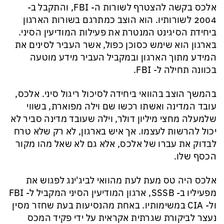
אלכס בקשה להצטרף לשורות ה-
FBI
, והתקבל ב-
2004 לשורותיו. הוא הוצב כמתרגם בשורות הארגון
ביחידת הסיגינט
המנטרת
את פעילות המודיעין הסיני.
בארגון הוא שימש כסוכן כפול, אשר העביר לסינים את
המידע מתוך הארגון ובמקביל העביר מידע מוטעה
בכוונה תחילה ל-
FBI
.
בהמשך הוצב בהוואי ביחידה לסיכול ריגול סיני. אלכס,
עובד המדינה ואשתו רכשו שם וילה מפוארת, בשווי
שלמעלה מחצי מיליון דולר, וילה שעובד מדינה סביר לא
יכול להרשות לעצמו. אך איש בארגון, לא רק שלא טרח
לבדוק את עברו של אלכס, אלא גם לא שאל מהו מקור
הכסף שלו.
אלכס היה טס מעת לעת מהוואי
לביג'ינג
לפגוש את
מפעיליו ב-
SSSB
, ארגון המודיעין הסיני המקביל ל-
FBI
ול-
CIA
במשימותיו. באחת מהנסיעות בעת שחזר מסין
נעצר לביקורת שגרתית אקראית על ידי פקיד המכס