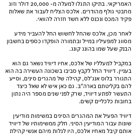
האמריקאי. בתיקו התגלו למעלה מ- 20,000 דולר
וזוג
מחבטי גולף מהודרים. אלכס הצליח לעבור את שאלות
פקיד המכס ונכנס ללא חשד חזרה להוואי.
לאחר מכן, אלכס שהחל לחשוש החל
להעביר מידע
מסווג למפעיליו במייל ובתמורה הופקדו כספים בחשבון
הבנק שעל שמו בהונג קונג.
במקביל למעלליו של אלכס, אחיו דיוויד
נשאר גם הוא
בעניין. דיוויד
החל לקבץ סביבו בשכונה
ה
ע
ש
ירה בה הוא
התגורר בלוס אנג'לס, קהילה של מהגרים סינים, וסייע
להם בקליטתם בארה"ב. גם כאן איש לא שאל כיצד
התעשר לפתע דיוויד, שרק לפני שנים מספר היה נתון
בחובות כלכליים קשים.
דיוויד הפעיל את המהגרים הסינים במשימות מודיעין
שונות עבור המודיעין הסיני. חלק ממשימותיו של דיוויד
אותם קיבל מאחיו אלכס, היו לגלות מיהם אנשי קהילת