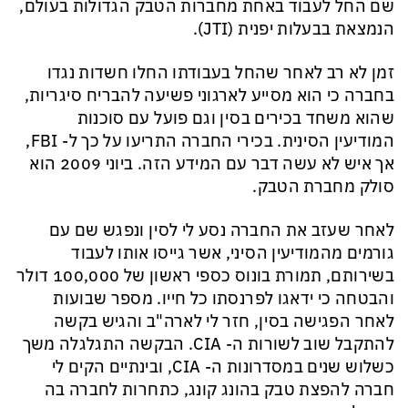
שם ה
חל לעבוד באחת מחברות הטבק הגדולות בעולם,
הנמצאת בבעלות יפנית (
JTI
).
זמן לא רב לאחר שהחל בעבודתו החלו חשדות נגדו
בחברה כי הוא מסייע לארגוני פשיעה להבריח סיגריות,
שהוא משחד בכירים בסין וגם פועל עם סוכנות
המודיעין הסינית. בכירי החברה התריעו על כך ל-
FBI
,
אך איש לא עשה דבר עם המידע הזה. ביוני 2009 הוא
סולק מחברת הטבק.
לאחר שעזב את החברה נסע לי לסין ונפגש שם עם
גורמים מהמודיעין הסיני, אשר גייסו אותו לעבוד
בשירותם, תמורת בונוס כספי ראשון של 100,000 דולר
והבטחה כי ידאגו לפרנסתו כל חייו. מספר שבועות
לאחר הפגישה בסין, חזר לי לארה"ב והגיש בקשה
להתקבל שוב לשורות ה-
CIA
. הבקשה התגלגלה משך
כשלוש שנים במסדרונות ה-
CIA
, ובינתיים הקים לי
חברה להפצת טבק בהונג קונג, כתחרות לחברה בה