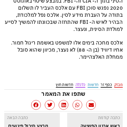
הסיני בתוך ה-
CIA
וה-
FBI
. במבצע שיטוי באוגוסט
2020 נפגש סוכן
FBI
עם אלכס העביר לו תשלום
בתודה על העברת מידע לסין. אלכס נפל למלכודת,
הבהיר לאיש ה-
FBI
שהתחזה שבכוונתו להמשיך לסייע
למולדת הסינית, ונעצר.
אלכס
מחכה בימים אלו למשפט באשמת ריגול חמור.
אחיו דיוויד (בן ה- 88) לא נעצר, מכיוון שהוא סובל
ממחלת האלצהיימר.
מבזק
כסף זר
חדשות
כלכלה
חדשות חוץ
שתפו את המאמר
כתבה קודמת
כתבה הבאה
ראש ארגון הפשיעה 
מבצע סיכול פיגועים 