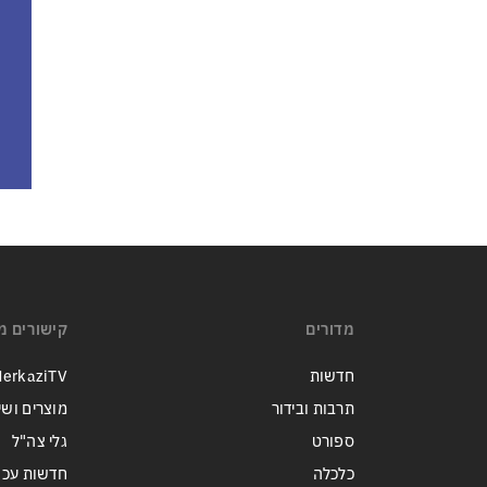
מדורים
קישורים מ
חדשות
erkaziTV
תרבות ובידור
מוצרים ושי
ספורט
גלי צה"ל
כלכלה
חדשות עכש