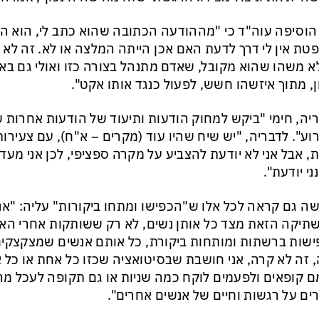
הוסיפה עוה"ד כי "מההודעה הכתובה שהוא כתב לי, הוא המלי
טת אין לי דרך לדעת האם אכן הייתה המלצה או לא. זה לא 
א משהו שהוא מקובל, שאדם מתנהל בצורה כזו ואולי גם בא
ן, מתוך איזשהו חשש, לפעול כנגד אותו אקט".
יה, חימי "ביקש למחוק הודעות ותיעוד של הודעות אחרות
וע". לדבריה, "יש שיח שהיו עוד (מקרים – א"ח), עם צעירות
, אבל אני לא יודעת להצביע על מקרה ספציפי, לכן אני מעד
ני יודעת".
ה גם קראה לכל אלו ש"הכפישו ומתחו ביקורות" עליה: "אני
יקה הזאת מצד כל אותן נשים, לא רק ששותקות אחרי האי
שות ברשתות ומותחות ביקורת, כל אותם אנשים שמצקצקים
 זה לא קרה, אני חושבת שבסיטואציה שכזו כל אחת או כל 
 קופאים ולפעמים לוקח כמה שניות או גם תקופה לעכל מה
רים על רגשות וחיים של אנשים אחרים".