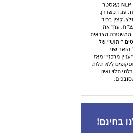
העיתונות והתקשורת בישראל. מנחה NLP מאסטר
ת. עבד כשדרן,
צ. קצין בכיר
צ״ח. ערך את
ון המשטרה הצבאית
ים ״יתוש״ של
תואר שני
עניין מרכזי״ מאז
ות וסקופים ללא תלות
לתי תלוי ואינו
ובכים.
ו בחינם!