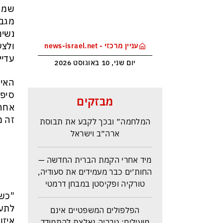
שמרש
מגבר
נשים
ולצע
עניין מרכזי - news-israel.net
עדיי
יום שני, 10 באוגוסט 2026
האיש
איראן מקצינה את דרישותיה
סיפר
מבזקים
וטראמפ שוקל להכריז על ״סיום
אחרי
המלחמה״ ובכך לקבע את תבוסת
זה מ
ארה״ב וישראל
מיד אחרי הקמת הברית החדשה —
החות׳ים כבר מעמידים את סעודיה,
טורקיה ופקיסטן במבחן דרמטי
"כשא
הפלפולים המשפטיים אינם
לתעד
מועילים: טבריה נאלצת להתמודד
איזו