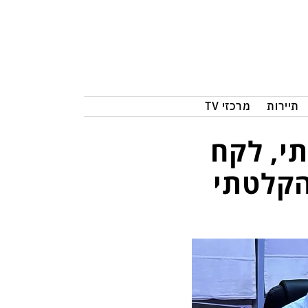
תיירות
מרכזי TV
י, לקח
והקלטתי