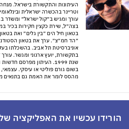
וטריינר בהכשרה ישראלית ובינלאומי
עורך ומגיש ב״קול ישראל״ ומשדר בגל
בצה״ל, שירת כקצין חקירות בכיר במ
בטאון חיל הים ״בין גלים״ ואת בטא
״הד חמ״צ״. ערך את בטאון הסטודנט
אוניברסיטת תל אביב. בהשכלתו בעל 
בתקשורת, יועץ ארגוני ומגשר. עורך ״
שנת 1999. העיתון מפרסם חדש
בשום גורם פוליטי או עיסקי. עצמאי, ב
מהסס לומר את האמת גם בתנאים מס
הורידו עכשיו את האפליקציה שלנ