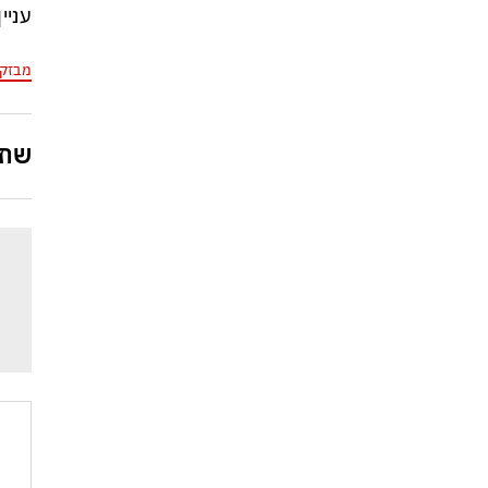
עניי
מבזק
שתפ