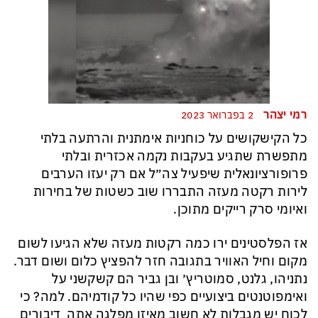
רמי יצהר
2 בפברואר 2023
כל הקישקושים על כוחניות אימתנית והרתעה בלתי
מתפשרת שתגיע בעקבות נקמה אכזרית ובלתי
פרופורציונאלית שיפעיל צה״ל אם רק יעזו הערבים
לירות רקטה מעזה התבררו שוב כשטות של בחירות
ואיומי סרק רייקים מתוכן.
אז הפלסטינים ירו כמה רקטות מעזה שלא הגיעו לשום
מקום וחיל האוויר בתגובה חזר להפציץ כלום ושום דבר.
נתניהו, גלנט, סמוטריץ׳ ובן גביר הם קשקשני על
ואימפוטנטים ביצועיים כפי שהיו כל קודמיהם. למה? כי
לכוח יש מגבלות לא חשוב מאיזו מפלגה אתה דיבורים