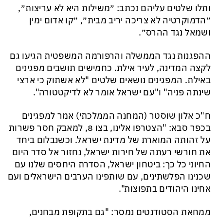
ותלו שלטים עליהם נכתב: ״משילות היא לא עריצות״,
״הדמוקרטיה לא צריכה יריב מבית״, ״קו אדום ימין
ושמאל נגד ההרס״.
ההפגנות נגד הממשלה והרפורמה המשפטית הגיעו גם
לקצה המדינה, לעיר אילת. כחמישים תושבים מפגינים
באילת. המפגינים נושאים שלטים "לא אשתוק כי ארצי
שינתה פניה" ו"עם ישראל אומר לא לדיקטטורה".
ח"כ אלון שוסטר (המחנה הממלכתי) אמר למפגינים
בכפר סבא: "הצטרפו אלינו, בצו 8, למאבק חסר פשרות
על זהותה המוארת של מדינת ישראל. וכשנבלום ביחד
את חורשי רעתה של חירות ישראל, נחזור אל סדר היום
החיוני כל כך: ביטחון ישראל, הסדרת היחסים שלנו עם
שכנינו הפלשתינים, עם שותפינו הערבים הישראלים ועם
אחינו היהודים בתפוצות".
ממחאת הסטודנטים נמסר: "גם בתקופת מבחנים,