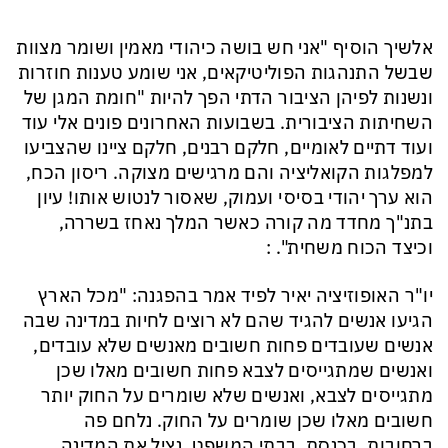
אלשיך הוסיף "אני חש בושה כיהודי מאמין ושומר מצוות
שבשל התנהגות הפוליטיקאים, אני שומע טענות חוזרות
ונשנות לפיהן הציבור הדתי הפך להיות "חומת המגן של
השחיתות הציבורית. בשבועות האחרונים פונים אלי עוד
ועוד דתיים לאומיים, חלקם רבנים, חלקם ציינו שהצביעו
למפלגות הקואליציה והם מרגישים מצוקה. ריסון הכח,
הוא ערך יהודי בסיסי ועמוק, שאסור לנטוש אותו! עיון
בתנ"ך מחדד מה קורה כאשר המלך נאחז בשררה,
וכיצד הכוח משחית". :
יו"ר האופוזיציה יאיר לפיד אמר בהפגנה: "מכל הארץ
הגיעו אנשים להגיד שהם לא רוצים לחיות במדינה שבה
אנשים שעובדים פחות חשובים מאנשים שלא עובדים,
ואנשים שמתגייסים לצבא פחות חשובים מאלו שכן
מתגייסים לצבא, ואנשים שלא שומרים על החוק יותר
חשובים מאלו שכן שומרים על החוק. נלחם פה
ברחובות, בכנסת, בבתי המשפט. נציל את המדינה