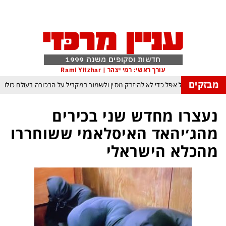
חדשות וסקופים משנת 1999
עורך ראשי: רמי יצהר | Rami Yitzhar
מבזקים
הטריק של אפל כדי לא להיזרק מסין ולשמור במקביל על הבכורה בעולם כולו
ינה המלאכותית: ByteDance מאמנת מפלצת של טריליוני פרמטרים
נעצרו מחדש שני בכירים
נג של טראמפ המאיים למוטט את כלכלת ארה״ב ומבודד את ישראל יותר מאי פעם
מהג׳יהאד האיסלאמי ששוחררו
קיסטן הגרעינית חותמות על הסכם הגנה המשנה מהיסוד את מאזן הכוחות באזורנו
מהכלא הישראלי
במשחק חסר החשיבות מדגישה את התגברות החוליגניזם הפראי בכדורגל הישראלי
פ״א: הכסף הערבי עלול לנצח ולסכן את הכדורגל האירופי וכמובן גם את הישראלי