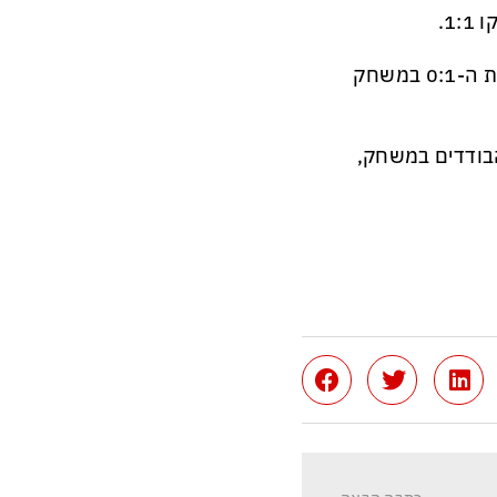
1.
אלן אוז'בולט הסלובני כבש עבור האדומים רגע לפני ההפסקה את ה-0:1 במשחק
בודדים במשחק,