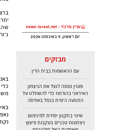
ברצל
עניין מרכזי - news-israel.net
ג׳ור
יום ראשון, 9 באוגוסט 2026
הפלפולים המשפטיים אינם
מבזקים
מועילים: טבריה נאלצת להתמודד
עם ההאשמות בבית הדין
פוטין מנסה לנצל את הניצחון
כדי 
האיראני בהורמוז כדי להשתלט על
משחק
התנועה הימית בנמל באודסה
באיטליה 0:1 לאינטר על מיל
שינוי בתקנון יפחית למינימום
ניצחונות טכניים בעקבות פיצוץ
נקוד
משחקים בשל חוליגניזם