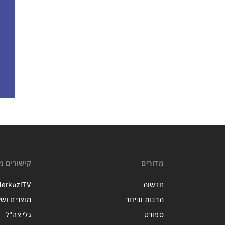
מדורים
קישורים מ
חדשות
erkaziTV
תרבות ובידור
מוצרים ושי
ספורט
גלי צה"ל