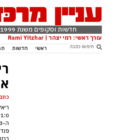
חדשות וסקופים משנת 1999
עורך ראשי: רמי יצהר | Rami Yitzhar
ראשי
חדשות
תר
רי
אב
כתבת
ריאל
0
פנדל
בנזמ