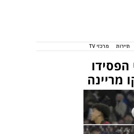
תיירות
מרכזי TV
 הפסידו
 מריינה