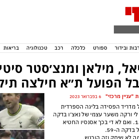
בות ובידור
ספורט
כלכלה
רכב
טכנולוגיה
בריאות
אל, מילאן ומנצ׳סטר סיטי
ל הפועל ת״א חילצה תיקו
 "עניין מרכזי"
6 בפברואר 2023
 מדריד הפסידה בליגה הספרדית
1: לי ורקה משער עצמי של נאצ׳ו בדקה
ה-13. ואם לא די בכך אסנסיו החטיא
 בדקה ה-59.
ה לא שיחק וזה הורגש.