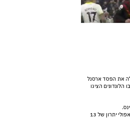
 סיטי שלא ניצלה את הפסד ארסנל
הלונדונים הציגו
נאפולי ממשיכה להוביל את הטבלה אחרי 0:3 קל מול ספציה. לנאפולי יתרון של 13