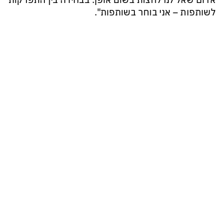
אדום שאל לנו לחצות בשום אופן. בבחירה בין התפרקות
לשותפות – אני בוחר בשותפות".