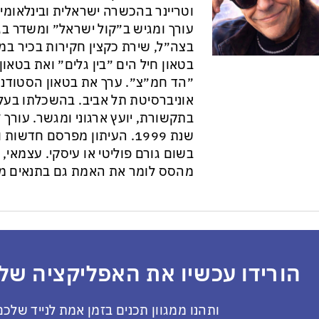
וטריינר בהכשרה ישראלית ובינלאומי
עורך ומגיש ב״קול ישראל״ ומשדר בגל
בצה״ל, שירת כקצין חקירות בכיר במ
בטאון חיל הים ״בין גלים״ ואת בטא
״הד חמ״צ״. ערך את בטאון הסטודנט
אוניברסיטת תל אביב. בהשכלתו בעל 
בתקשורת, יועץ ארגוני ומגשר. עורך ״
שנת 1999. העיתון מפרסם חדש
בשום גורם פוליטי או עיסקי. עצמאי, ב
מהסס לומר את האמת גם בתנאים מס
הורידו עכשיו את האפליקציה שלנ
ותהנו ממגוון תכנים בזמן אמת לנייד שלכם