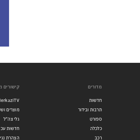
מדורים
קישורים מ
חדשות
erkaziTV
תרבות ובידור
מוצרים ושי
ספורט
גלי צה"ל
כלכלה
חדשות עכש
רכב
הצהרת נגי