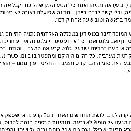
 (רביעי) את נתניהו ואמר כי "הגיע הזמן שהליכוד יקבל את
ה, ובלי קשר לדברי ביידן – מדינה שפועלת בצורה לא רציונ
ד בראשה וטוב שעה אחת קודם".
המוסד דיבר בכנס דגן במכללה האקדמית נתניה התייחס גם 
חון יואב גלנט ואמר כי "אירוע פיטורי גלנט זה אירוע חריג ונ
 אי פעם במדינת ישראל. גלנט קרא את המצב – והודח. בכל 
רטית מערבית, כל רה"מ היה קם ומתפטר בו ביום. כשר"מ ב
עה את סוגיית הברקזיט והציבור החליט הפוך ממנו – הוא 
".
קרה לנו בדלושת החודשים האחרונים? קרע נוראי שספק אם 
הגענו אל סופו? לא נראה. מנהיגות הרסנית מנסה להרוס,
א מדינת ישראל. מנהיגים שכל כוחם נבנה על שיסוי והנצחת