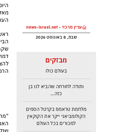
היום
מאלי
העומ
עניין מרכזי - news-israel.net
ראש 
שבת, 8 באוגוסט 2026
הביט
שקרה
הטריק של אפל כדי לא להיזרק
דמוק
מבזקים
מסין ולשמור במקביל על הבכורה
להצב
בעולם כולו
הרגע
ותודה לחורחה שהביא לנו בן
כזה…
מלחמת טראמפ בקרטל הסמים
הקולומביאני ייקר את הקוקאין
"מה 
למכורים בכל העולם
האם 
שנקר