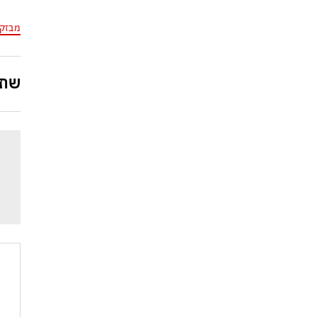
מבזק
שתפ