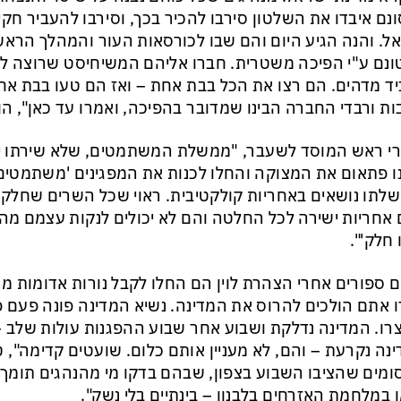
נם איבדו את השלטון סירבו להכיר בכך, וסירבו להעביר חק
ל. והנה הגיע היום והם שבו לכורסאות העור והמהלך הראש
נם ע"י הפיכה משטרית. חברו אליהם המשיחיסט שרוצה לש
ד מדהים. הם רצו את הכל בבת אחת – ואז הם טעו בבת אחת.
ת ורבדי החברה הבינו שמדובר בהפיכה, ואמרו עד כאן", הו
י ראש המוסד לשעבר, "ממשלת המשתמטים, שלא שירתו יו
ו פתאום את המצוקה והחלו לכנות את המפגינים 'משתמטים 
לתו נושאים באחריות קולקטיבית. ראוי שכל השרים שחלקם א
אחריות ישירה לכל החלטה והם לא יכולים לנקות עצמם מה
 חלק'".
ם ספורים אחרי הצהרת לוין הם החלו לקבל נורות אדומות מכ
 אתם הולכים להרוס את המדינה. נשיא המדינה פונה פעם פ
רו. המדינה נדלקת ושבוע אחר שבוע ההפגנות עולות שלב 
נה נקרעת – והם, לא מעניין אותם כלום. שועטים קדימה", טע
מים שהציבו השבוע בצפון, שבהם בדקו מי מהנהגים תומך 
 במלחמת האזרחים בלבנון – בינתיים בלי נשק".