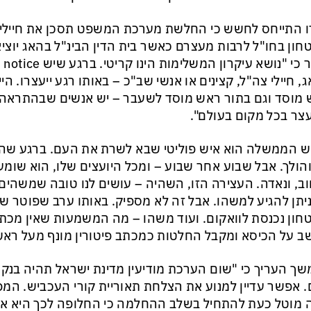
 התייחס לחשש כי החלשת מערכת המשפט תסכן את חיילי 
חון בחו"ל לרבות מעצרם כאשר בית הדין הבינ"ל בהאג יוצ
, חיילי צה"ל, קצינים או אנשי שב"כ – באותו רגע ייעצרו. הי
מוסד וגם בתור ראש מוסד לשעבר – יש אנשים שבהתראה 
צר בכל מקום בעולם".
 הממשלה הוא איש פוליטי שבא לשרת את העם. ברגע שהעם 
הולך. אבל שבוע אחר שבוע – ומכל היועצים שלו, הוא שומ
ב, ונאדה. העצירה הזו, השהיה – עושים לנו טובה שמשהים
יתן להגיע למשהו. אבל זה לא מספיק. באותו ערב שפוטר ש
חון נכנסת לוואקום. ועוד משהו – מה המשמעות שאין מכתב
ב על הכיסא ומקבל החלטות כמכתב פיטורין מונף מעל ראשו
ך העריך כי "שום הערכת מודיעין מדינת ישראל תהיה בנק
. אפשר עדיין למנוע את הצלחת תאוריית קורי העכביש. המ
 מוטל כעת להתחיל בשלב ההחלמה כי החלופה לכך היא איו