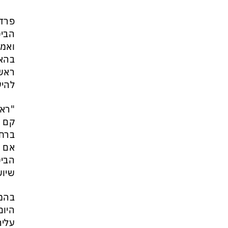
פרדו
הביט
בהאג
ראש 
להיע
"ראש
קם ו
ברחו
אם נ
הביט
שיוש
בהמש
היום
עליה