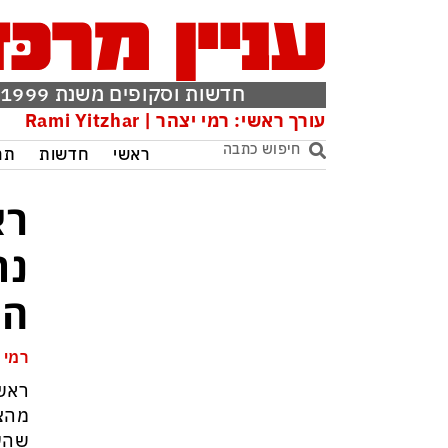
חדשות וסקופים משנת 1999
עורך ראשי: רמי יצהר | Rami Yitzhar
ראשי
חדשות
תר
רא
נת
המ
רמי 
ראש 
מהצנ
שהעו