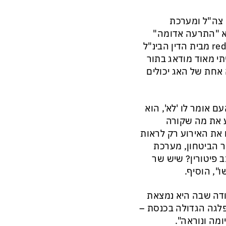
צה"ל ומערכת
יא "התרעה אדומה"
ואמר כי "נושא עיקרון המשלימות הינו קריטי. ברגע שיש red notice מבית הדין הבינ"ל
יתי מאוד מודאג בתור
אחת של האג יכולים
אומר לו 'לא', הוא
ע את מה שקורה
 את האירוע רק לראות
ר הביטחון, מערכת
 פיטורין? שיש שר
", הוסיף.
ודה שבה היא נמצאת
פלגה הגדולה בכנסת –
מה ונוראה".