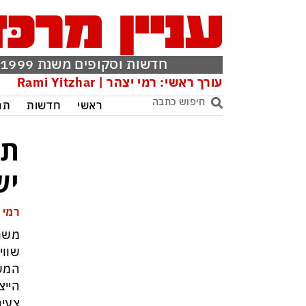
חדשות וסקופים משנת 1999
עורך ראשי: רמי יצהר | Rami Yitzhar
ראשי
חדשות
תר
תב
יש
רמי 
משחק
המשח
הייצ
צעיר