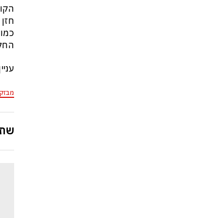
זה הפך לטרנד מסוכן בארה״ב:
הקודמת ש
כדי לנצח בפריימריז המתמודדים
חזן 
מתחרים מי מתעב יותר את
כמו 
ממשלת נתניהו
החלו
עניי
מבזק
שתפ