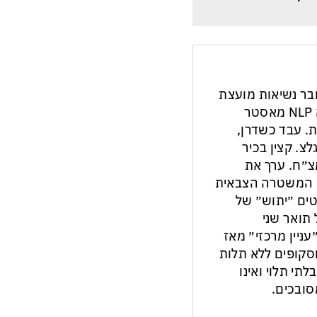
חבר נשיאות מועצת
העיתונות והתקשורת בישראל. מנחה NLP מאסטר
ת. עבד כשדרן,
צ. קצין בכיר
צ״ח. ערך את
ון המשטרה הצבאית
ים ״יתוש״ של
תואר שני
עניין מרכזי״ מאז
ות וסקופים ללא תלות
לתי תלוי ואינו
ובכים.