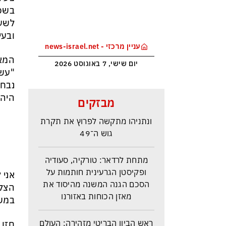
בשכ
לשער
ובעי
עניין מרכזי - news-israel.net
המאמ
יום שישי, 7 באוגוסט 2026
"עשי
נבחר
סקר בחירות האמין בישראל –
היה 
מבזקים
איזנקוט מתבסס במקום הראשון –
ונתניהו מתקשה לפרוץ את תקרת
גוש ה־49
מתחת לרדאר: טורקיה, סעודיה
ופקיסטן הגרעינית חותמות על
אני 
הסכם הגנה המשנה מהיסוד את
הצלח
מאזן הכוחות באזורנו
במשח
ראש הביון הבריטי מזהירה: העולם
חזן 