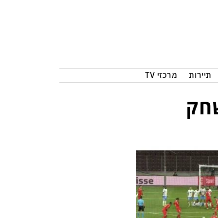
תיירות
מרכזי TV
שחק