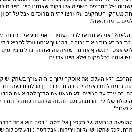
ונות של המחצית השנייה אלו דקות שאנחנו היינו חייבים להי
ת משחק. השחקנים עלו ורצו להיות מרוכזים אבל על רפיון 
ים ברמה הזאת".
הלאה? "אני לא מודאג לגבי העתיד כי אני יודע אלו יריבות מצ
מדובר באיכות מאוד גבוהה, בהמשך אנחנו נוכל להביא לידי ב
ש אפס די משקף את מה שהיה פה ואת ההבדלים ביחסים בי
שו אותנו בכל מקום שלא היינו ערניים".
הרכב: "לא העלתי את אוסקר גלוך כי היה צורך בשחקן שיק
. גרמנו להם באמת להרבה מסירות בין הבלמים ושהכדור לא 
. זה עבד עד הגולים. לא מצאנו את הדרך להביא את הכדור 
יכולת שלו ליד הרחבה, וגם ההגנה שלהם חיכתה לו תמיד ע
לעזור".
הופעה הגרועה של הקפטן אלי דסה: "דסה הוא אחד הדברי
רת. לכל שחקן יש עליות וירידות, אבל דסה מודע ליכולות ש