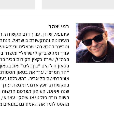
רמי יצהר
עיתונאי, שדרן, עורך ויזם תקשורת. 
וטריינר בהכשרה ישראלית ובינלאומי
עורך ומגיש ב״קול ישראל״ ומשדר בגל
בצה״ל, שירת כקצין חקירות בכיר במ
בטאון חיל הים ״בין גלים״ ואת בטא
״הד חמ״צ״. ערך את בטאון הסטודנט
אוניברסיטת תל אביב. בהשכלתו בעל 
בתקשורת, יועץ ארגוני ומגשר. עורך ״
שנת 1999. העיתון מפרסם חדש
בשום גורם פוליטי או עיסקי. עצמאי, ב
מהסס לומר את האמת גם בתנאים מס