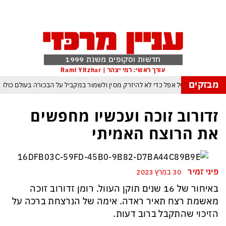
חדשות וסקופים משנת 1999
עורך ראשי: רמי יצהר | Rami Yitzhar
מבזקים
הטריק של אפל כדי לא להיזרק מסין ולשמור במקביל על הבכורה בעולם כולו
בינה המלאכותית: ByteDance מאמנת מפלצת של טריליוני פרמטרים
זדורוב זוכה ועכשיו מחפשים
רנג של טראמפ המאיים למוטט את כלכלת ארה״ב ומבודד את ישראל יותר מאי פעם
את הרוצח האמיתי
פקיסטן הגרעינית חותמות על הסכם הגנה המשנה מהיסוד את מאזן הכוחות באזורנו
 במשחק חסר החשיבות מדגישה את התגברות החוליגניזם הפראי בכדורגל הישראלי
פיני זמיר
30 במרץ 2023
יפ״א: הכסף הערבי עלול לנצח ולסכן את הכדורגל האירופי וכמובן גם את הישראלי
באיחור של 16 שנים תוקן העוול. רומן זדורוב זוכה
מאשמת רצח תאיר ראדה. אימה של הנרצחת ברכה על
הזיכוי שהתקבל ברוב דעות.