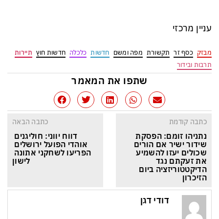
עניין מרכזי
מבזק
כסף זר
תקשורת
מפה ומשם
חדשות
כלכלה
חדשות חוץ
תיירות
תרבות ובידור
שתפו את המאמר
כתבה קודמת
כתבה הבאה
נתניהו זומם: הפסקת 
דווח יווני: חוליגנים 
שידור ישיר אם הורים 
אוהדי הפועל ירושלים 
שכולים יעזו להשמיע 
הפריעו לשחקני אתונה 
את זעקתם נגד 
לישון
הדיקטטוריזציה ביום 
הזיכרון
דודי דגן