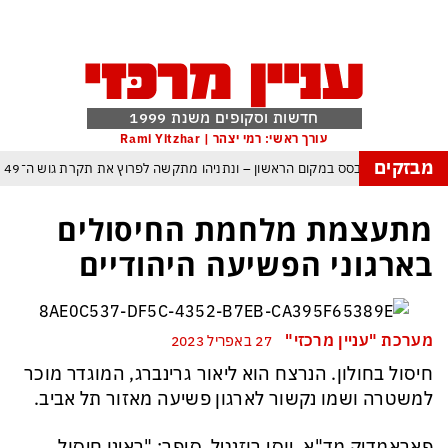
חדשות וסקופים משנת 1999
עורך ראשי: רמי יצהר | Rami Yitzhar
מבזקים
ל – איזנקוט מתבסס במקום הראשון – ונתניהו מתקשה לפרוץ את תקרת גוש ה־49
העולם נכנס לעידן המסוכן ביותר זה עשרות שנים – ובריטניה עלולה לשלם מחיר כבד
מתעצמת מלחמת החיסולים
עם עומאן לגבי תפעול משותף של מצר הורמוז – אם טראמפ יאשר המלחמה תסתיים
בארגוני הפשיעה היהודיים
מי היה מאמין שבאר שבע תנצח את הכוכב האדום?
פה ומיירטים להגנה – טראמפ נשאר רק עם ציוצי האיום המגוחכים שלא מזיזים לטהרן
מערכת "עניין מרכזי"
27 באפריל 2023
דום כמדיניות: כך הפכה ההוצאה להורג לכלי ההרתעה המרכזי של המשטר האיראני
חיסול בחולון. הנרצח הוא ליאור גרינברג, המוגדר מוכר
, א-סיסי, ארדואן ושליט קטאר מכנסים פגישת ״כיפה אדומה״ לנתניהו בנושא עזה
למשטרה ושמו נקשור לארגון פשיעה מאזור תל אביב.
פאראמדיק מד"א, יוסי רוזנטל, סיפר: "ראינו חיסול