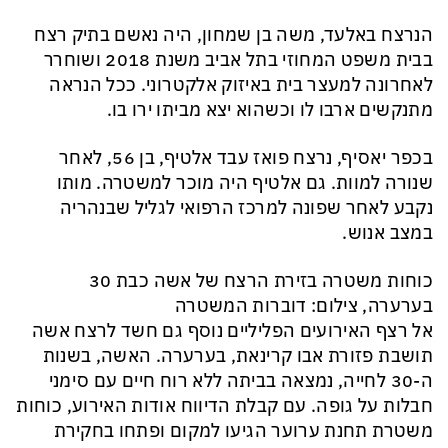
הנרצח באלעד, משה בן שמחון, היה נאשם בתיק רצח
בבית משפט המחוזי בתל אביב משנת 2018 ושוחרר
לאחרונה למעצר בית באיזוק אלקטרוני. ככל הנראה
מתנקשים ארבו לו וכשהוא יצא מביתו ירו בו.
בכפר יאסיף, נרצח פואז עבד אלטיף, בן 56, לאחר
שנורה למוות. גם אלטיף היה מוכר למשטרה. מותו
נקבע לאחר שפונה למרכז הרפואי לגליל שבנהריה
במצב אנוש.
כוחות משטרה בזירת הרצח של אשה כבת 30
בערערה, צילום: דוברות המשטרה
אל רצף האירועים הפליליים נוסף גם חשד לרצח אשה
תושבת פזורת אבו קרינאת, בערערה. האשה, בשנות
ה-30 לחייה, נמצאה בביתה ללא רוח חיים עם סימני
חבלות על גופה. עם קבלת הדיווח אודות האירוע, כוחות
משטרת תחנת ערוער הגיעו למקום ופתחו בחקירת