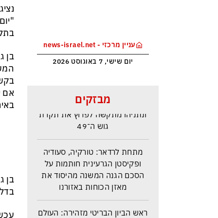
נציג
"יום
בתל 
עניין מרכזי - news-israel.net
בן ג
יום שישי, 7 באוגוסט 2026
המשת
בקשה
סקר בחירות האמין בישראל –
אם י
מבזקים
איזנקוט מתבסס במקום הראשון –
באיר
ונתניהו מתקשה לפרוץ את תקרת
גוש ה־49
מתחת לרדאר: טורקיה, סעודיה
ופקיסטן הגרעינית חותמות על
הסכם הגנה המשנה מהיסוד את
בן ג
מאזן הכוחות באזורנו
בדלת
ראש הביון הבריטי מזהירה: העולם
עכשי