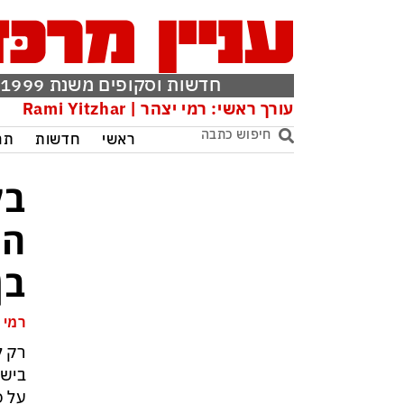
חדשות וסקופים משנת 1999
עורך ראשי: רמי יצהר | Rami Yitzhar
ראשי
חדשות
תר
הא
בן
רמי 
רק ל
בישר
על ס