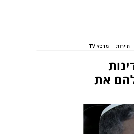
תיירות
מרכזי TV
ירים של 29 מדינות
להם את