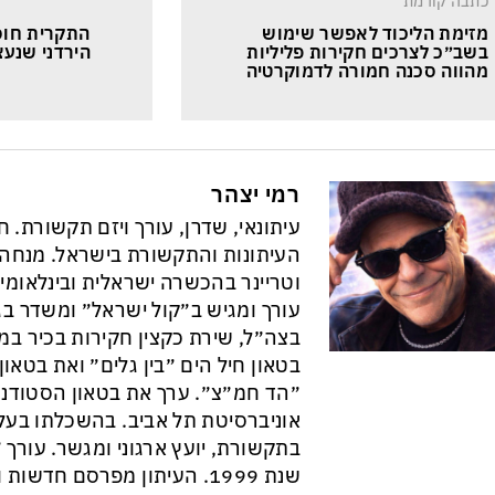
כתבה קודמת
מזימת הליכוד לאפשר שימוש 
התקרית חוס
בשב״כ לצרכים חקירות פליליות 
מהווה סכנה חמורה לדמוקרטיה
רמי יצהר
עיתונאי, שדרן, עורך ויזם תקשורת. 
וטריינר בהכשרה ישראלית ובינלאומי
עורך ומגיש ב״קול ישראל״ ומשדר בגל
בצה״ל, שירת כקצין חקירות בכיר במ
בטאון חיל הים ״בין גלים״ ואת בטא
״הד חמ״צ״. ערך את בטאון הסטודנט
אוניברסיטת תל אביב. בהשכלתו בעל 
בתקשורת, יועץ ארגוני ומגשר. עורך ״
שנת 1999. העיתון מפרסם חדש