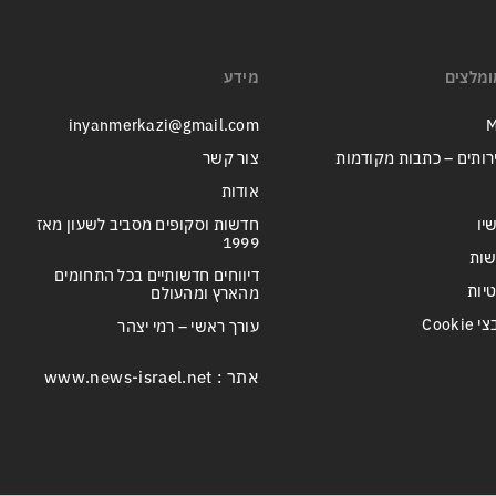
ומלצים
מידע
inyanmerkazi@gmail.com
M
רותים – כתבות מקודמות
צור קשר
אודות
יו
חדשות וסקופים מסביב לשעון מאז
1999
שות
דיווחים חדשותיים בכל התחומים
טיות
מהארץ ומהעולם
Cook
עורך ראשי – רמי יצהר
אתר : www.news-israel.net