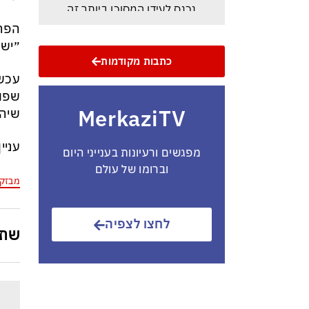
נכנס לעידן המסוכן ביותר זה
עשרות שנים – ובריטניה עלולה
הפרס
לשלם מחיר כבד
״ישר
כתבות מקודמות
מטען ממולכד בדרום לבנון גבה את
עכשי
חייהם של שני קציני מילואים ו-4
שפור
לוחמים נוספים נפצעו קשה
MerkaziTV
שיהי
התקיפה החריגה במשחק חסר
עניי
מפגשים ורעיונות בענייני היום
החשיבות מדגישה את התגברות
וברומו של עולם
החוליגניזם הפראי בכדורגל
מבזק
הישראלי
לחצו לצפיה
איראן: יש הסכמות עם עומאן לגבי
שתפ
תפעול משותף של מצר הורמוז –
אם טראמפ יאשר המלחמה
תסתיים