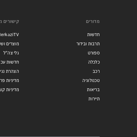
מדורים
קישורים מ
חדשות
erkaziTV
תרבות ובידור
מוצרים ושי
ספורט
גלי צה"ל
כלכלה
חדשות עכש
רכב
הצהרת נגי
טכנולוגיה
מדיניות פר
בריאות
מדיניות קובצי ie
תיירות