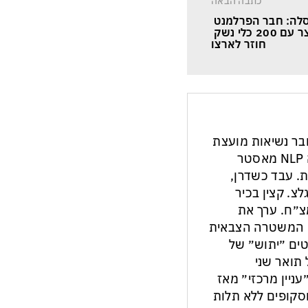
כתבה הבאה
לה: חבר הפרלמנט 
הירדני שנעצר עם 200 כלי נשק 
חוזר לארצו
חבר נשיאות מועצת
העיתונות והתקשורת בישראל. מנחה NLP מאסטר
ת. עבד כשדרן,
צ. קצין בכיר
צ״ח. ערך את
ון המשטרה הצבאית
ים ״יתוש״ של
תואר שני
עניין מרכזי״ מאז
ות וסקופים ללא תלות