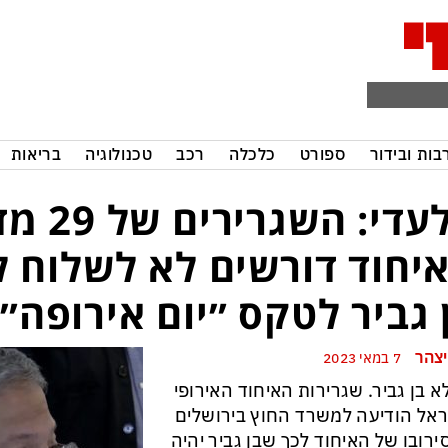
בות ובידור
ספורט
כלכלה
רכב
טכנולוגיה
בריאות
בלעדי: השגר
יחוד דורשים לא לשלוח 
 גביר לטקס ״יום אירופה״
יצהר
7 במאי 2023
א בן גביר. שגרירות האיחוד האירופי
אל הודיעה למשרד החוץ בירושלים
ירובו של האיחוד לכך שבן גביר יהיה