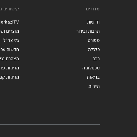
מדורים
קישורים מ
חדשות
erkaziTV
תרבות ובידור
מוצרים ושי
ספורט
גלי צה"ל
כלכלה
חדשות עכש
רכב
הצהרת נגי
טכנולוגיה
מדיניות פר
בריאות
מדיניות קובצי ie
תיירות