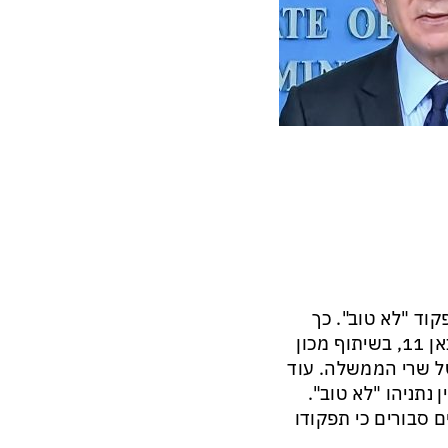
וב", 74% סבורים שהתפקוד "לא טוב". כך
עולה מסקר כאן חדשות שפורסם היום (שישי) בחדשות שישי בכאן 11, בשיתוף מכון
ל שרי הממשלה. עוד
ימין נתניהו "לא טוב".
 – איתמר בן גביר, ש-72% מהמשיבים סבורים כי תפקודו