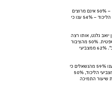
גם בקרב מצביעי הקואליציה נרשמה אי שביעות רצון מהממשלה – 50% אינם מרוצים
מתפקודה לעומת 46% שכן. לגבי ראש הממשלה, בקרב מצביעי הליכוד – 54% ענו כי
ואב גלנט, אותו רצה
נתניהו לפטר בעקבות קריאתו להקפיא את קידום הרפורמה המשפטית. 50% מהציבור
סבורים שגלנט מתפקד היטב ואילו 35% ציינו כי תפקודו "לא טוב". 62% ממצביעי
לגבי שר המשפטים יריב לוין, שמוביל את הרפורמה המשפטית, ענו 59% מהנשאלים כי
הם אינם מרוצים מתפקודו. רק 24% נתנו ללוין ציון חיובי. בקרב מצביעי הליכוד, 50%
 קיבל את שיעור התמיכה