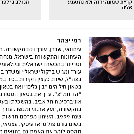
קריית שמונה ירדה ולא נתגעגע 
תנו לביבי לפרו
אליה
רמי יצהר
עיתונאי, שדרן, עורך ויזם תקשורת. 
וטריינר בהכשרה ישראלית ובינלאומי
עורך ומגיש ב״קול ישראל״ ומשדר בגל
בצה״ל, שירת כקצין חקירות בכיר במ
בטאון חיל הים ״בין גלים״ ואת בטא
״הד חמ״צ״. ערך את בטאון הסטודנט
אוניברסיטת תל אביב. בהשכלתו בעל 
בתקשורת, יועץ ארגוני ומגשר. עורך ״
שנת 1999. העיתון מפרסם חדש
בשום גורם פוליטי או עיסקי. עצמאי, ב
מהסס לומר את האמת גם בתנאים מס