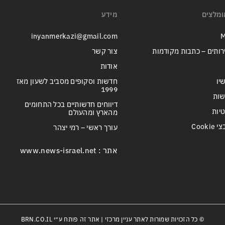
ומלצים
מידע
inyanmerkazi@gmail.com
M
רותים – כתבות מקודמות
צור קשר
אודות
יו
חדשות וסקופים מסביב לשעון מאז
1999
שות
דיווחים חדשותיים בכל התחומים
טיות
מהארץ ומהעולם
Cook
עורך ראשי – רמי יצהר
אתר : www.news-israel.net
© כל הזכויות שמורות לאתר עניין מרכזי | אתר זה פותח ע״י
BRN.CO.IL