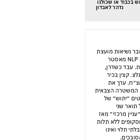
ש בכבוד או שכולנו 
נדהר לאבדון
חבר נשיאות מועצת
העיתונות והתקשורת בישראל. מנחה NLP מאסטר
ת. עבד כשדרן,
צ. קצין בכיר
צ״ח. ערך את
ון המשטרה הצבאית
ים ״יתוש״ של
תואר שני
עניין מרכזי״ מאז
ות וסקופים ללא תלות
לתי תלוי ואינו
ובכים.