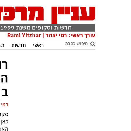
חדשות וסקופים משנת 1999
עורך ראשי: רמי יצהר | Rami Yitzhar
ראשי
חדשות
תר
רו
המ
בן
רמי 
סקר 
האכז