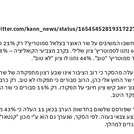
twitter.com/kann_news/status/1654545281931722
מה חש
ריץ' "טוב". 44% נתנו לו ציון "לא טוב".
עלה מהסקר כי רוב הציבור אינו שבע רצון מתפקודה של שר
 שר החוץ אלי כהן, הרוב סבורים כי תפקודו לא טוב. רק כר
החינוך יואב קיש ציון חיובי על תפקו
קד היטב.
סקר שפ
דים למהלך.