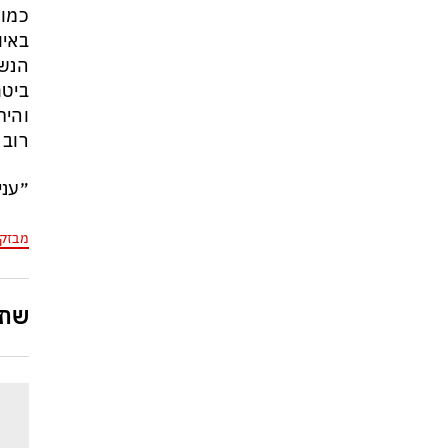
כמו 
הנשא
והית
רוב של 56% שחושבים שמהבחינה 
״עני
מבזק
שתפ