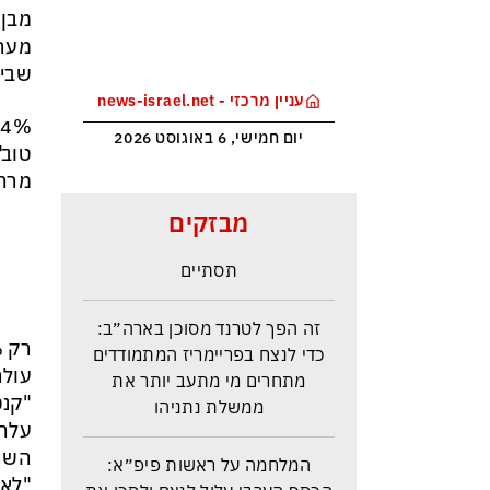
מבן 
מערי
שביב
עניין מרכזי - news-israel.net
יום חמישי, 6 באוגוסט 2026
טוב"
איראן: יש הסכמות עם עומאן לגבי
מרה"
תפעול משותף של מצר הורמוז –
מבזקים
אם טראמפ יאשר המלחמה
תסתיים
זה הפך לטרנד מסוכן בארה״ב:
כדי לנצח בפריימריז המתמודדים
מתחרים מי מתעב יותר את
ממשלת נתניהו
"קנט
המלחמה על ראשות פיפ״א:
הכסף הערבי עלול לנצח ולסכן את
"לא 