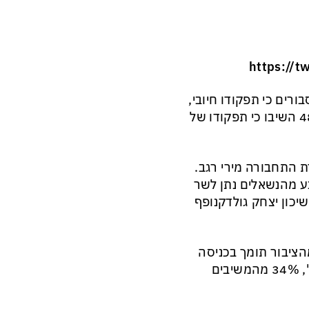
https://
בו המשיבים על שר האוצר בצלאל סמוטריץ'? רק 21% סבורים כי תפקודו חיובי,
67% נתנו לסמוטריץ' ציון שלילי. בקרב מצביעי הקואליציה – 48% השיבו כי תפקודו של
ת התחבורה מירי רגב.
בע מהנשאלים נתן לשר
דו. רק 15% סבורים כי שר השיכון יצחק גולדקנופף
ורסם שלשום בחדשות הערב בכאן 11 העלה כי 43% מהציבור תומך בכניסה
למבצע צבאי בעזה. לפי הסקר, שנערך גם הוא ע"י מכון "קנטאר", 34% מהמשיבים