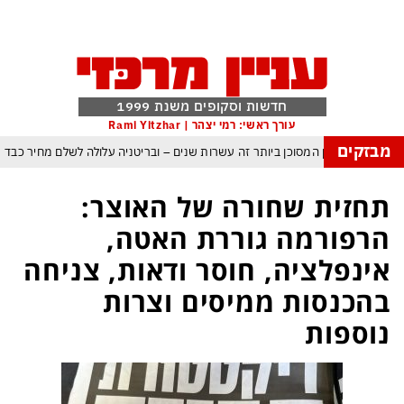
חדשות וסקופים משנת 1999
עורך ראשי: רמי יצהר | Rami Yitzhar
מבזקים
העולם נכנס לעידן המסוכן ביותר זה עשרות שנים – ובריטניה עלולה לשלם מחיר כבד
עם עומאן לגבי תפעול משותף של מצר הורמוז – אם טראמפ יאשר המלחמה תסתיים
תחזית שחורה של האוצר:
מי היה מאמין שבאר שבע תנצח את הכוכב האדום?
הרפורמה גוררת האטה,
ה ומיירטים להגנה – טראמפ נשאר רק עם ציוצי האיום המגוחכים שלא מזיזים לטהרן
אינפלציה, חוסר ודאות, צניחה
דום כמדיניות: כך הפכה ההוצאה להורג לכלי ההרתעה המרכזי של המשטר האיראני
בהכנסות ממיסים וצרות
, א-סיסי, ארדואן ושליט קטאר מכנסים פגישת ״כיפה אדומה״ לנתניהו בנושא עזה
נוספות