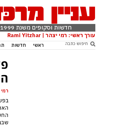
חדשות וסקופים משנת 1999
עורך ראשי: רמי יצהר | Rami Yitzhar
ראשי
חדשות
תר
פש
הון של
רמי 
בפשי
הארץ
החש
שבבע