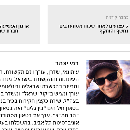
כתבה קודמת
5 פצועים לאחר שכוח מסתערבים 
ארגון הפשיעה 
נחשף והותקף
חברת שמי
רמי יצהר
עיתונאי, שדרן, עורך ויזם תקשורת. 
וטריינר בהכשרה ישראלית ובינלאומי
עורך ומגיש ב״קול ישראל״ ומשדר בגל
בצה״ל, שירת כקצין חקירות בכיר במ
בטאון חיל הים ״בין גלים״ ואת בטא
״הד חמ״צ״. ערך את בטאון הסטודנט
אוניברסיטת תל אביב. בהשכלתו בעל 