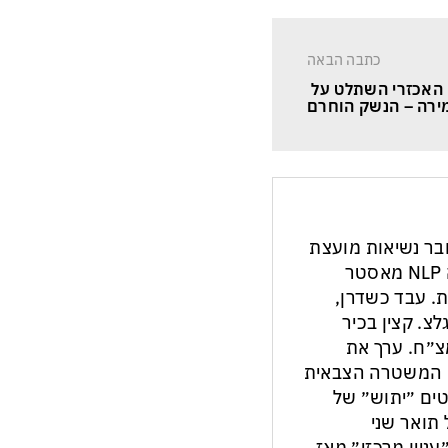
כתבה הבאה
האכזרי השתלט על 
רה – הנשק הוחרם
חבר נשיאות מועצת
העיתונות והתקשורת בישראל. מנחה NLP מאסטר
ת. עבד כשדרן,
צ. קצין בכיר
צ״ח. ערך את
ון המשטרה הצבאית
ים ״יתוש״ של
תואר שני