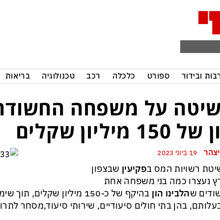
בות ובידור
ספורט
כלכלה
רכב
טכנולוגיה
בריאות
יטה על משפחה החשודה
 150 מיליון שקלים
יצהר
19 ביוני 2023
טת רשויות המס ב
פקיעין
שבצפון
 נעצרו כמה בני משפחה אחת
ודים ש
הלבינו הון
בהיקף של כ-150 מיליון שקלים, 
לותם, בהן בתי חולים סיעודיים, שירותי סיעוד,מסחר לתרופ