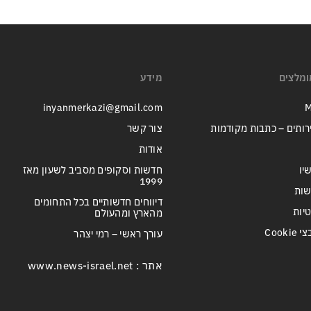
ומלצים
מידע
inyanmerkazi@gmail.com
M
רותים – כתבות מקודמות
צור קשר
אודות
יו
חדשות וסקופים מסביב לשעון מאז
1999
שות
דיווחים חדשותיים בכל התחומים
טיות
מהארץ ומהעולם
Cook
עורך ראשי – רמי יצהר
אתר : www.news-israel.net