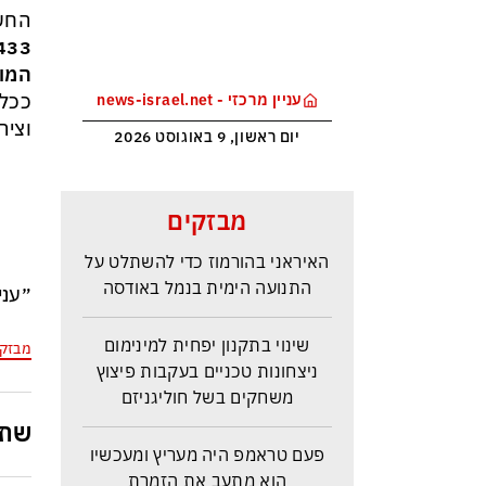
החשו
433
המוס
ככל 
עניין מרכזי - news-israel.net
וציר
יום ראשון, 9 באוגוסט 2026
מבזקים
פוטין מנסה לנצל את הניצחון
האיראני בהורמוז כדי להשתלט על
התנועה הימית בנמל באודסה
״עני
שינוי בתקנון יפחית למינימום
מבזק
ניצחונות טכניים בעקבות פיצוץ
משחקים בשל חוליגניזם
שתפ
פעם טראמפ היה מעריץ ומעכשיו
הוא מתעב את הזמרת