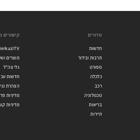
מדורים
קישורים מ
חדשות
erkaziTV
תרבות ובידור
מוצרים ושי
ספורט
גלי צה"ל
כלכלה
חדשות עכש
רכב
הצהרת נגי
טכנולוגיה
מדיניות פר
בריאות
מדיניות קובצי ie
תיירות