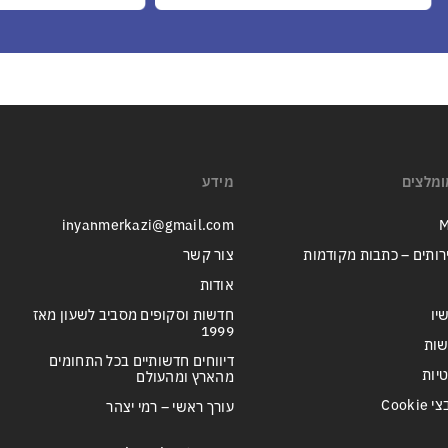
ומלצים
מידע
inyanmerkazi@gmail.com
M
רותים – כתבות מקודמות
צור קשר
אודות
יו
חדשות וסקופים מסביב לשעון מאז
1999
שות
דיווחים חדשותיים בכל התחומים
טיות
מהארץ ומהעולם
Cook
עורך ראשי – רמי יצהר