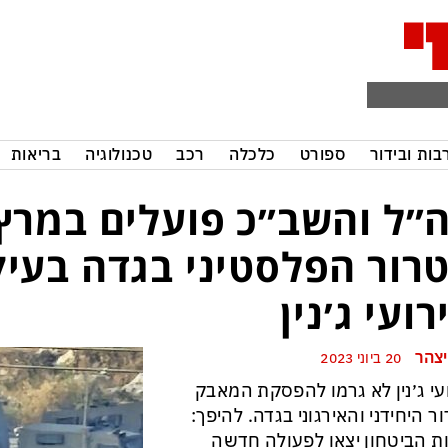
בות ובידור
ספורט
כלכלה
רכב
טכנולוגיה
בריאות
״ל והשב״כ פועלים במרץ 
רור הפלסטיני בגדה בעיק
רועי ג׳נין
יצהר
20 ביוני 2023
עי ג׳נין לא גרמו להפסקת המאבק
ר היחידני והאירגוני בגדה. להיפך:
ת הביטחון יצאו לפעולה חדשה