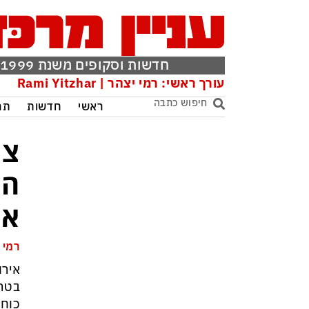
חדשות וסקופים משנת 1999
עורך ראשי: רמי יצהר | Rami Yitzhar
ראשי
חדשות
תר
צה
הט
אי
רמי 
אירו
בטרו
כוחו