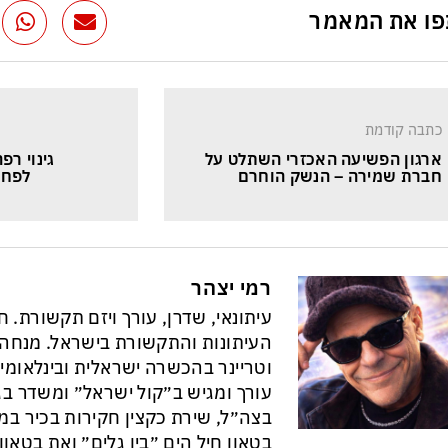
ו את המאמר
כתבה קודמת
ארגון הפשיעה האכזרי השתלט על 
גינוי רפ
חברת שמירה – הנשק הוחרם
לפחו
רמי יצהר
עיתונאי, שדרן, עורך ויזם תקשורת. 
וטריינר בהכשרה ישראלית ובינלאומי
עורך ומגיש ב״קול ישראל״ ומשדר בגל
בצה״ל, שירת כקצין חקירות בכיר במ
בטאון חיל הים ״בין גלים״ ואת בטא