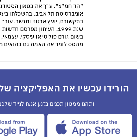
״הד חמ״צ״. ערך את בטאון הסטודנט
אוניברסיטת תל אביב. בהשכלתו בעל 
בתקשורת, יועץ ארגוני ומגשר. עורך ״
שנת 1999. העיתון מפרסם חדש
בשום גורם פוליטי או עיסקי. עצמאי, ב
מהסס לומר את האמת גם בתנאים מס
הורידו עכשיו את האפליקציה שלנ
ותהנו ממגוון תכנים בזמן אמת לנייד שלכם