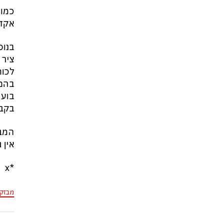
מי היה מאמין שבאר שבע תנצח
כמו 
את הכוכב האדום?
אקדח
בנוס
ציר 
לכוח
בהמש
בוער
בקבו
המבו
אין 
*x
מבזק