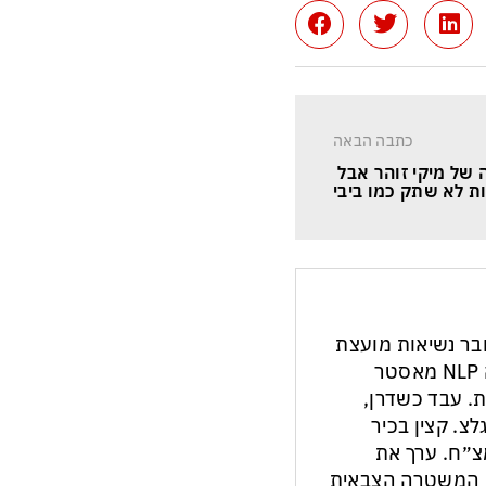
כתבה הבאה
ה של מיקי זוהר אבל 
ת לא שתק כמו ביבי
חבר נשיאות מועצת
העיתונות והתקשורת בישראל. מנחה NLP מאסטר
ת. עבד כשדרן,
צ. קצין בכיר
צ״ח. ערך את
ון המשטרה הצבאית