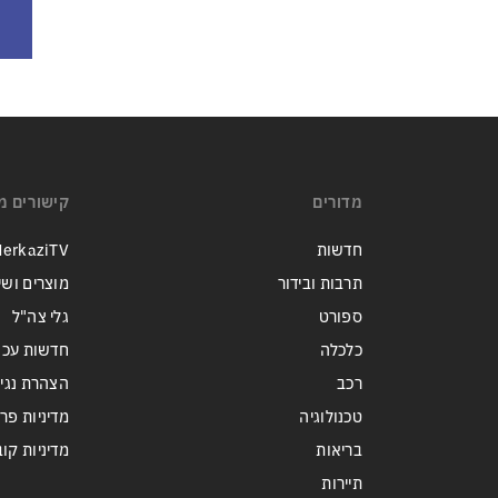
מדורים
קישורים מ
חדשות
erkaziTV
תרבות ובידור
מוצרים ושי
ספורט
גלי צה"ל
כלכלה
חדשות עכש
רכב
הצהרת נגי
טכנולוגיה
מדיניות פר
בריאות
מדיניות קובצי ie
תיירות