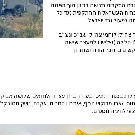
ת התקרית הקשה בג׳נין תוך הפגנת
חית העשראלית ההתקפית נגד כל
ה לפעול נגד ישראל
 צה"ל: לוחמי צה"ל, שב"כ ומג"ב
 הלילה (שלישי) למעצר שישה
שים ברחבי יהודה ושומרון
לות בכפר רנתיס ובעיר חברון עצרו הלוחמים שלושה מבוקש
ות עצרו מבוקש נוסף, איתרו והחרימו אקדח, נשק מסוג קל
עי לחימה נוספים.