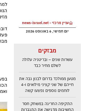
למחר
הנוכ
מזימ
עניין מרכזי - news-israel.net
דובר
יום חמישי, 6 באוגוסט 2026
פעלו
מבוק
ראש הביון הבריטי מזהירה: העולם
מבזקים
נכנס לעידן המסוכן ביותר זה
עשרות שנים – ובריטניה עלולה
לשלם מחיר כבד
מטען ממולכד בדרום לבנון גבה את
בפעי
חייהם של שני קציני מילואים ו-4
הכוח
לוחמים נוספים נפצעו קשה
ואמצ
התקיפה החריגה במשחק חסר
החשיבות מדגישה את התגברות