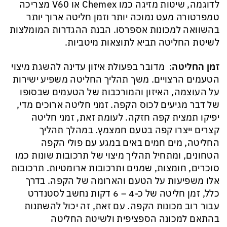
לדוגמה, שיטות מזיגה כמו Chemex או V60 מצריכה
טמפרטורה מעט נמוכה יותר וזמן חליטה ארוך יותר
בהשוואה למכונות אספרסו. הבנת ההגדרות המומלצות
לשיטת החליטה תביא לתוצאות מיטביות.
זמן
החליטה
: מדובר בפעולת איזון עדינה להשגת מיצוי
הטעמים הרצויים. משך תהליך החליטה משפיע ישירות
על העוצמה, האיזון והמורכבות של הטעמים שבסופו
של דבר מגיעים לכוס הקפה. זמני חליטה ארוכים מדי,
יפיקו תמצית קפה חזקה. לעומת זאת, זמני חליטה
קצרים ייצרו קפה בטעם חמצמץ. במהלך תהליך
החליטה, מים חמים באים במגע עם פולי הקפה
הטחונים, ומתחיל תהליך מיצוי של תרכובות שונות כמו
סוכרים, חומצות, שמנים ותרכובות ארומטיות. תרכובות
אלו משפיעות על הטעם והארומה של הקפה. בדרך
כלל, זמן חליטה של ​​כ-4 – 6 דקות נחשב לסטנדרט
עבור רוב מכונות הקפה. עם זאת, זה יכול להשתנות
בהתאם למכונה הספציפית ולשיטת החליטה