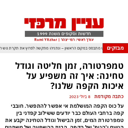
חדשות וסקופים משנת 1999
עורך ראשי: רמי יצהר | Rami Yitzhar
מבזקים
בישראל – איזנקוט מתבסס במקום הראשון – ונתניהו מתקשה לפרוץ את תקרת גוש ה־
ירה: העולם נכנס לעידן המסוכן ביותר זה עשרות שנים – ובריטניה עלולה לשלם מחי
טמפרטורה, זמן חליטה וגודל
כמות עם עומאן לגבי תפעול משותף של מצר הורמוז – אם טראמפ יאשר המלחמה תס
טחינה: איך זה משפיע על
מי היה מאמין שבאר שבע תנצח את הכוכב האדום?
איכות הקפה שלנו?
 להתקפה ומיירטים להגנה – טראמפ נשאר רק עם ציוצי האיום המגוחכים שלא מזיזים 
כתבה מקודמת
8 ביולי 2023
גרדום כמדיניות: כך הפכה ההוצאה להורג לכלי ההרתעה המרכזי של המשטר הא
על כוס הקפה המושלמת אי אפשר להתפשר. חובבי
טראמפ, א-סיסי, ארדואן ושליט קטאר מכנסים פגישת ״כיפה אדומה״ לנתניהו בנוש
קפה ברחבי העולם כבר יודעים ששילוב קפדני בין
טמפרטורת המים, זמן הבישול וגודל הטחינה יקבע את
הטעם ו'הגוף' של הקפה. הבנת ההשפעה של משתנים