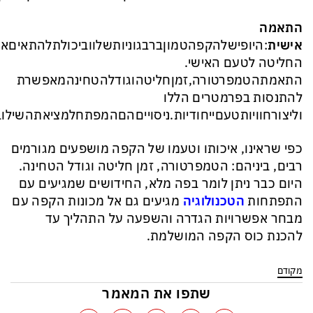
התאמה
אישית
:היופישלהקפהטמוןברבגוניותשלווביכולתלהתאיםא
החליטה לטעם האישי.
התאמתהטמפרטורה,זמןחליטהוגודלהטחינהמאפשרת
להתנסות בפרמטרים הללו
וליצורחוויותטעםייחודיות.ניסוייםהםהמפתחלמציאתהשילו
כפי שראינו, איכותו וטעמו של הקפה מושפעים מגורמים
רבים, ביניהם: הטמפרטורה, זמן חליטה וגודל הטחינה.
היום כבר ניתן לומר בפה מלא, החידושים שמגיעים עם
התפתחות
הטכנולוגיה
מגיעים גם אל מכונות הקפה עם
מבחר אפשרויות הגדרה והשפעה על התהליך עד
להכנת כוס הקפה המושלמת.
מקודם
שתפו את המאמר