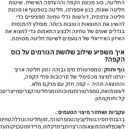
החליטה, סוג מכונת הקפה וההעדפה האישית. שיטות
חליטה שונות, כגון אספרסו, חליטה בטפטוף או מכונת
חליטה צרפתית, דורשות גדלי טחינה ספציפיים כדי
להשיג את התוצאות הטובות ביותר. מומלץ להתנסות
בגדלים שונים של טחינה ולבצע התאמות כדי למצוא את
האיזון האידיאלי של הטעמים לשיטת חליטה מסוימת.
איך משפיע שילוב שלושת הגורמים על כוס
הקפה?
גוף
וחוזק
: טמפרטורת מים גבוהה וזמן חליטה ארוך
יגרמו למיצוי מכסימלי של תרכובות פולי הקפה,
והתוצאה תהיה – קפה חזק עם מרקם מלא.
לעומתזאת,טמפרטורותנמוכותוזמניחליטהקצריםמייצריםגו
קל וחוזקמתון.
עקביות ושחזור מיצוי הטעמים
:.
בהבנתיחסיהגומליןביןהטמפרטורה,זמןחליטהוגודלהטחינה,
לשכפלאתהתוצאותהרצויותביתרקלות.מדידותוטכניקותעקבי