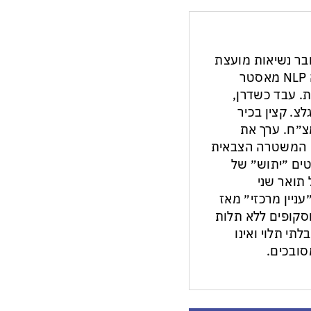
חבר נשיאות מועצת
העיתונות והתקשורת בישראל. מנחה NLP מאסטר
ת. עבד כשדרן,
צ. קצין בכיר
צ״ח. ערך את
ון המשטרה הצבאית
ים ״יתוש״ של
תואר שני
עניין מרכזי״ מאז
ות וסקופים ללא תלות
לתי תלוי ואינו
ובכים.