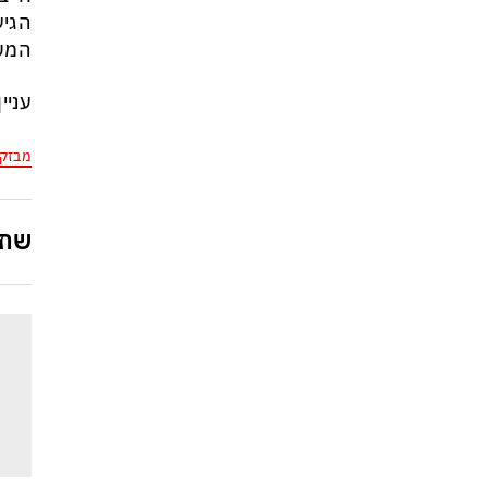
זה הפך לטרנד מסוכן בארה״ב:
הגיע
כדי לנצח בפריימריז המתמודדים
המש
מתחרים מי מתעב יותר את
ממשלת נתניהו
עניי
מבזק
שתפ