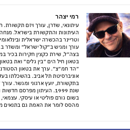
רמי יצהר
עיתונאי, שדרן, עורך ויזם תקשורת. 
וטריינר בהכשרה ישראלית ובינלאומי
עורך ומגיש ב״קול ישראל״ ומשדר בגל
בצה״ל, שירת כקצין חקירות בכיר במ
בטאון חיל הים ״בין גלים״ ואת בטא
״הד חמ״צ״. ערך את בטאון הסטודנט
אוניברסיטת תל אביב. בהשכלתו בעל 
בתקשורת, יועץ ארגוני ומגשר. עורך ״
שנת 1999. העיתון מפרסם חדש
בשום גורם פוליטי או עיסקי. עצמאי, ב
מהסס לומר את האמת גם בתנאים מס