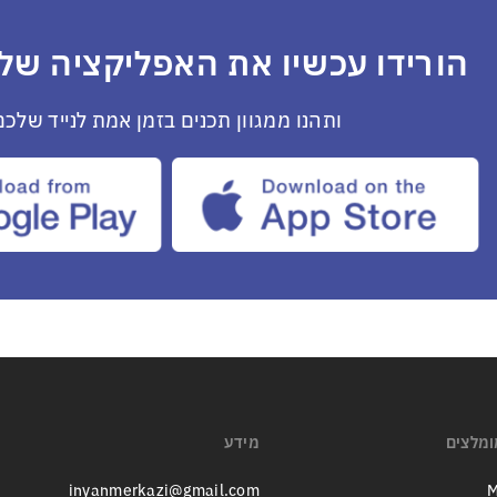
הורידו עכשיו את האפליקציה שלנ
ותהנו ממגוון תכנים בזמן אמת לנייד שלכם
ומלצים
מידע
inyanmerkazi@gmail.com
M