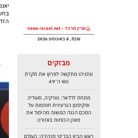
יאנג
בחשי
הזדמ
עניין מרכזי - news-israel.net
שבת, 8 באוגוסט 2026
סקר בחירות האמין בישראל –
מבזקים
איזנקוט מתבסס במקום הראשון –
ונתניהו מתקשה לפרוץ את תקרת
גוש ה־49
מתחת לרדאר: טורקיה, סעודיה
ופקיסטן הגרעינית חותמות על
הסכם הגנה המשנה מהיסוד את
מאזן הכוחות באזורנו
ראש הביון הבריטי מזהירה: העולם