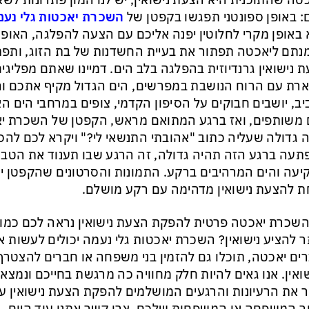
טה שהתוכנית היא הצעת נישואין, יש לנו המון פתרונות לשא
 באופן ספונטני תפגשו בקפטן של
השכרת יאכטות גלי נעמ
 באופן מקרי לחלוטין יפנה אליכם עם הצעה להפלגה, האופן
נתם ליאכטה תפתור את בעיית החשדנות של בת הזוג, ותפ
 נישואין גרנדיוזית בהפלגה בלב הים. דמיינו שאתם מפליגי
רת עם הרוח הנושבת במפרשים, הים הגדול מקיף אתכם ו
ב, יושבים חבוקים על הסיפון הקדמי, צופים במרחבי הים הא
 משותפים, ואז ברגע המתואם מראש, הקפטן של השכרת יא
 גדולה שעליה כתוב "אהובתי התנשאי לי?" ויקרא לכם להס
עה ברגע הזה תהיה גדולה, זה הרגע שבו תענוד את הטבעת
עה והים המרהיבים ברקע. התמונות והסרטונים שהקפטן יצ
ת להצעת נישואין מדהימה עם רקע מושלם.
שכרת יאכטה פרטית להפקת הצעת נישואין נראה לכם כמו 
ר להציע נישואין? השכרת יאכטות גלי נעמה יכולים לעשות 
ים יאכטה, תוכלו גם להזמין בני משפחה או חברים להצטר
ואין. אנו גאים להיות חלק מחוויה כה מרגשת בחייכם ונמצאי
ר את הרעיונות והרגעים המושלמים להפקת הצעת נישואין ע