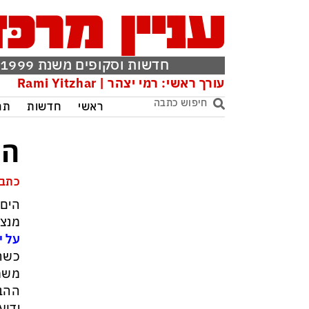
חדשות וסקופים משנת 1999
עורך ראשי: רמי יצהר | Rami Yitzhar
ראשי
חדשות
תר
הצ
כתבה
הים 
מנצי
על 
כשהש
משמש
ההבנ
ידוע