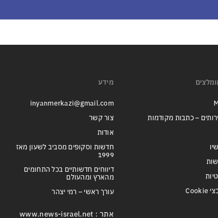
ומלצים
מידע
inyanmerkazi@gmail.com
M
רותים – כתבות מקודמות
צור קשר
אודות
יו
חדשות וסקופים מסביב לשעון מאז
1999
שות
דיווחים חדשותיים בכל התחומים
טיות
מהארץ ומהעולם
Cook
עורך ראשי – רמי יצהר
אתר : www.news-israel.net