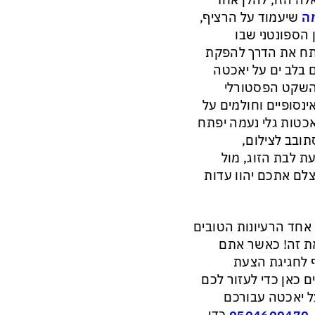
לה הזו, להלן אחד
ה
שיעמוד על הרציף,
 הספונטני שבו
תח את הדרך להפקת
ם בלב ים על יאכטה
השקט הפסטורלי
ינסופיים וחולמים על
כטות גלי נעמה יפתח
תובב לצילום,
 לבת הזוג, מול
לם אתכם יהוו עדות
אחד הרעיונות הטובים
את זה! כאשר אתם
ף לחגיגת הצעת
ם כאן כדי לעזור לכם
ל יאכטה עבורכם