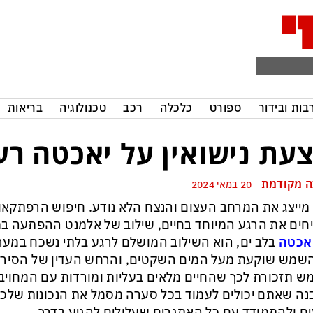
בות ובידור
ספורט
כלכלה
רכב
טכנולוגיה
בריאות
עת נישואין על יאכטה רעי
 מקודמת
20 במאי 2024
מייצג את המרחב העצום והנצח הלא נודע. חיפוש הרפתקאו
חים את הרגע המיוחד בחיים, שילוב של אלמנט ההפתעה 
יאכטה
בלב ים, הוא השילוב המושלם לרגע בלתי נשכח במע
מש שוקעת מעל המים השקטים, והרחש העדין של הסירה
 תזכורת לכך שהחיים מלאים בעליות ומורדות עם המחויבו
ה שאתם יכולים לעמוד בכל סערה מסמל את הנכונות שלכם
ים ולהתמודד עם כל האתגרים שעלולים להגיע בדרך.