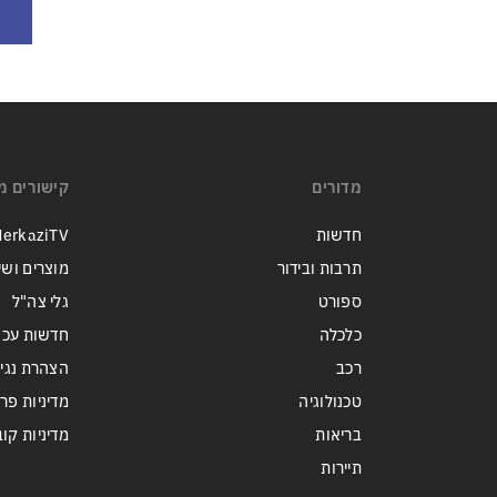
מדורים
קישורים מ
חדשות
erkaziTV
תרבות ובידור
מוצרים ושי
ספורט
גלי צה"ל
כלכלה
חדשות עכש
רכב
הצהרת נגי
טכנולוגיה
מדיניות פר
בריאות
מדיניות קובצי ie
תיירות