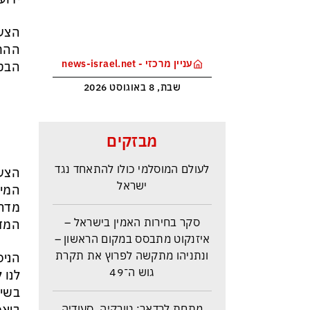
הצעת
ההחל
עניין מרכזי - news-israel.net
הבטח
שבת, 8 באוגוסט 2026
הברית הצבאית בין ארדואן, בן
מבזקים
סלמן ופקיסטן נחתמה בקריאה
לעולם המוסלמי כולו להתאחד נגד
הצעת
ישראל
המיו
מדהי
סקר בחירות האמין בישראל –
המדה
איזנקוט מתבסס במקום הראשון –
ונתניהו מתקשה לפרוץ את תקרת
הניס
גוש ה־49
לנו 
בשיח
מתחת לרדאר: טורקיה, סעודיה