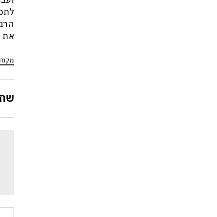
ועבו
איראן: יש הסכמות עם עומאן לגבי
לתכנ
תפעול משותף של מצר הורמוז –
הרבה
אם טראמפ יאשר המלחמה
את ה
תסתיים
מקוד
שתפ