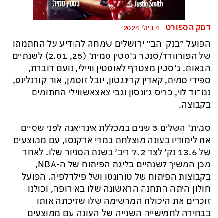
דסק הספורט
4 ביולי 2024
הפועל ״בנק יהב״ ירושלים שמחה להודיע על החתמתו
של הפורוורד/סנטר ג׳סטין סמית׳ (25, 2.01) לשנתיים
הבאות. ג׳סטין מצטרף לאוסטין וויילי, נועם דוברת,
ספידי סמית, קאדין קרינגטון, יובל זוסמן, אור קורנליוס,
נמרוד לוי, כריס ג׳ונסון וגבי צאצאשווילי החתומים
בקבוצה.
סמית׳ השלים 3 שנים במכללת אינדיאנה לפני שסיים
את לימודיו בעונה מוצלחת במדי ארקנסו, עם ממוצעים
של 13.6 נק׳ לצד 7.2 ריב׳ בשנת הסניור שלו. לאחר
מכן המשיך לשנתיים בליגת הפיתוח של ה-NBA,
בקבוצות הפיתוח של טורונטו ושל פילדלפיה. הפועל
חולון היתה התחנה הראשונה שלו באירופה, וכולנו
זוכרים את היכולת המרשימה שלו שזיכתה אותו
בבחירה לחמישייה השנייה של העונה עם ממוצעים