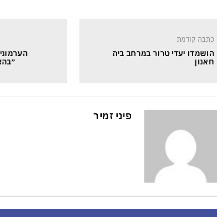
כתבה קודמת
הושמדו יעדי טרור במרחב בית 
הערמונית
חאנון
״בהצ
פיני זמיר