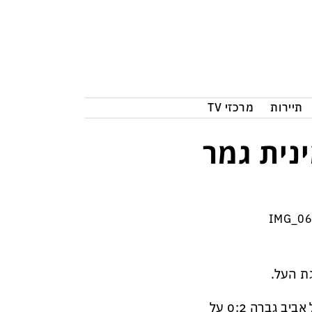
תיירות
מרכזי TV
נית גמר
ת העל.
שלושת משחקי הגביע שהיו בשבת הוכרעו על האפס. הפועל תל אביב גברה 0:2 על