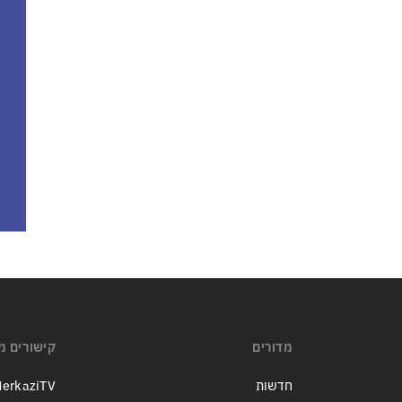
זה הפך לטרנד מסוכן בארה״ב:
כדי לנצח בפריימריז המתמודדים
מתחרים מי מתעב יותר את
ממשלת נתניהו
מדורים
קישורים מ
חדשות
erkaziTV