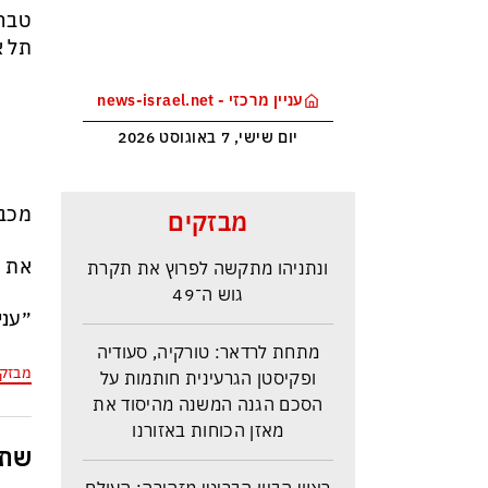
תל אביב
עניין מרכזי - news-israel.net
יום שישי, 7 באוגוסט 2026
סקר בחירות האמין בישראל –
מכבי
מבזקים
איזנקוט מתבסס במקום הראשון –
ונתניהו מתקשה לפרוץ את תקרת
את ה
גוש ה־49
״עני
מתחת לרדאר: טורקיה, סעודיה
ופקיסטן הגרעינית חותמות על
מבזק
הסכם הגנה המשנה מהיסוד את
מאזן הכוחות באזורנו
שתפ
ראש הביון הבריטי מזהירה: העולם