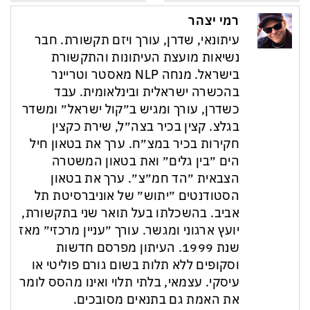
רמי יצהר
עיתונאי, שדרן, עורך ויזם תקשורת. חבר
נשיאות מועצת העיתונות והתקשורת
בישראל. מנחה NLP מאסטר וטריינר
בהכשרה ישראלית ובינלאומית. עבד
כשדרן, עורך ומגיש ב״קול ישראל״ ומשדר
בגלצ. קצין בכיר בצה״ל, שירת כקצין
חקירות בכיר במצ״ח. ערך את בטאון חיל
הים ״בין גלים״ ואת בטאון המשטרה
הצבאית ״הד חמ״צ״. ערך את בטאון
הסטודנטים ״יתוש״ של אוניברסיטת תל
אביב. בהשכלתו בעל תואר שני בתקשורת,
יועץ ארגוני ומגשר. עורך ״עניין מרכזי״ מאז
שנת 1999. העיתון מפרסם חדשות
וסקופים ללא תלות בשום גורם פוליטי או
עיסקי. עצמאי, בלתי תלוי ואינו מהסס לומר
את האמת גם בתנאים מסובכים.