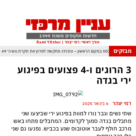
חדשות וסקופים משנת 1999
עורך ראשי: רמי יצהר | Rami Yitzhar
מבזקים
ל – איזנקוט מתבסס במקום הראשון – ונתניהו מתקשה לפרוץ את תקרת גוש ה־49
העולם נכנס לעידן המסוכן ביותר זה עשרות שנים – ובריטניה עלולה לשלם מחיר כבד
3 הרוגים ו-4 פצועים בפיגוע
עם עומאן לגבי תפעול משותף של מצר הורמוז – אם טראמפ יאשר המלחמה תסתיים
ירי בגדה
מי היה מאמין שבאר שבע תנצח את הכוכב האדום?
ה ומיירטים להגנה – טראמפ נשאר רק עם ציוצי האיום המגוחכים שלא מזיזים לטהרן
רמי יצהר
6 בינואר 2025
דום כמדיניות: כך הפכה ההוצאה להורג לכלי ההרתעה המרכזי של המשטר האיראני
שתי נשים וגבר נורו למוות בפיגוע ירי שביצעו שני
, א-סיסי, ארדואן ושליט קטאר מכנסים פגישת ״כיפה אדומה״ לנתניהו בנושא עזה
מחבלים בגדה סמוך לקדומים. המחבלים פתחו באש
מרכב חולף לעבר אוטובוס שנע בכביש. נפגעו גם שני