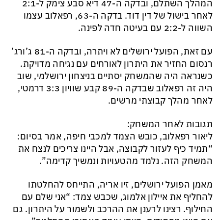
המהלך השתלם, ובדקה ה-47 דיא סבע צימק ל-2:1
לאחר בישול של דין דוד. בדקה ה-63, רפאלוב עצמו
השווה ל-2:2 עם בעיטה חדה לפינה.
עם זאת, הפועל ירושלים לא ויתרה, ובדקה ה-81 ג’ורג’
רנסום החזיר את היתרון לאורחים עם נגיחה מדויקת.
כשנראה היה שהמשחק יסתיים בניצחון ירושלמי, שוב
היה זה רפאלוב שבדקה ה-89 קבע שוויון 3:3 דרמטי,
לאחר מהלך קבוצתי מרשים.
תגובות לאחר המשחק:
ליאור רפאלוב, כובש הצמד למכבי חיפה, אמר בסיום:
“תמיד כיף לעזור לקבוצה, אבל היינו צריכים לנצח את
המשחק הזה. נלמד מהטעויות ונמשיך קדימה”.
מאמן הפועל ירושלים, זיו אריה, התייחס להחלטתו
להחליף את איילון אלמוג, שכבש צמד: “אני שלם עם
החילוף. רצינו לרענן את ההרכב ולשמור על היתרון. גם