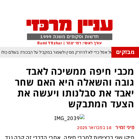
חדשות וסקופים משנת 1999
עורך ראשי: רמי יצהר | Rami Yitzhar
מבזקים
הטריק של אפל כדי לא להיזרק מסין ולשמור במקביל על הבכורה בעולם כולו
הבינה המלאכותית: ByteDance מאמנת מפלצת של טריליוני פרמטרים
מכבי חיפה ממשיכה לאבד
רנג של טראמפ המאיים למוטט את כלכלת ארה״ב ומבודד את ישראל יותר מאי פעם
גובה והשאלה היא האם שחר
פקיסטן הגרעינית חותמות על הסכם הגנה המשנה מהיסוד את מאזן הכוחות באזורנו
יאבד את סבלנותו ויעשה את
 במשחק חסר החשיבות מדגישה את התגברות החוליגניזם הפראי בכדורגל הישראלי
הצעד המתבקש
יפ״א: הכסף הערבי עלול לנצח ולסכן את הכדורגל האירופי וכמובן גם את הישראלי
פיני זמיר
18 בפברואר 2025
תיקו שני ברציפות למכבי חיפה. אחרי הדרבי זה קרה נגד