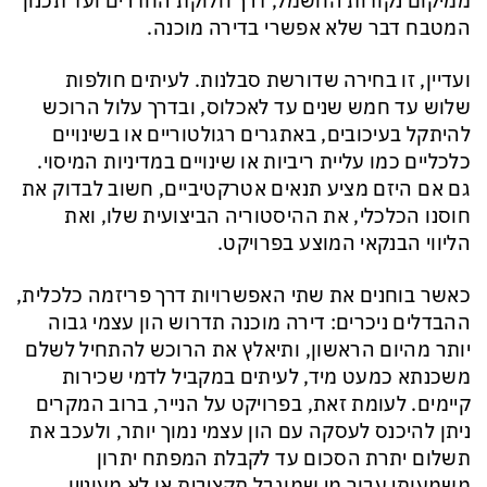
ממיקום נקודות החשמל, דרך חלוקת החדרים ועד תכנון
המטבח דבר שלא אפשרי בדירה מוכנה.
ועדיין, זו בחירה שדורשת סבלנות. לעיתים חולפות
שלוש עד חמש שנים עד לאכלוס, ובדרך עלול הרוכש
להיתקל בעיכובים, באתגרים רגולטוריים או בשינויים
כלכליים כמו עליית ריביות או שינויים במדיניות המיסוי.
גם אם היזם מציע תנאים אטרקטיביים, חשוב לבדוק את
חוסנו הכלכלי, את ההיסטוריה הביצועית שלו, ואת
הליווי הבנקאי המוצע בפרויקט.
כאשר בוחנים את שתי האפשרויות דרך פריזמה כלכלית,
ההבדלים ניכרים: דירה מוכנה תדרוש הון עצמי גבוה
יותר מהיום הראשון, ותיאלץ את הרוכש להתחיל לשלם
משכנתא כמעט מיד, לעיתים במקביל לדמי שכירות
קיימים. לעומת זאת, בפרויקט על הנייר, ברוב המקרים
ניתן להיכנס לעסקה עם הון עצמי נמוך יותר, ולעכב את
תשלום יתרת הסכום עד לקבלת המפתח יתרון
משמעותי עבור מי שמוגבל תקציבית או לא מעוניין