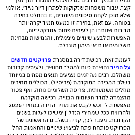
ובלילה ובמקרים רבים גם להיכנס להתגורר תוך זמן
קצר. עבור משפחות שזקוקות לפתרון דיור מיידי, או למי
שלא מוכן לקחת סיכונים מיותרים, זו בהחלט בחירה
בטוחה. עם זאת, בחירה זו כמעט תמיד יקרה יותר
הדירות שנותרו הן לעיתים פחות אטרקטיביות,
האפשרות לבצע שינויים מינימלית, והגמישות מבחינת
תשלומים או תנאי מימון מוגבלת.
לעומת זאת, רכישת דירה במסגרת
פרויקטים חדשים
על הנייר
נחשבת כיום למהלך מחושב, ולעיתים קרובות
משתלם. רבים מהיזמים מציעים תנאים מפתים במיוחד
בשלב המכירה המוקדמת (פריסייל), הכוללים מחירים
מוזלים משמעותית, פריסת תשלומים נוחה, ואף פטור
מהצמדה למדד תשומות הבנייה. רכישה מוקדמת
מאפשרת לרוכש לקבע את מחיר הדירה במחירי 2025
ולהרוויח ככל שמחירי הנדל"ן ימשיכו לעלות בשנים
הקרובות. מעבר לכך, קנייה בשלבים הראשונים של
הפרויקט פותחת פתח לביצוע שינויים והתאמות החל