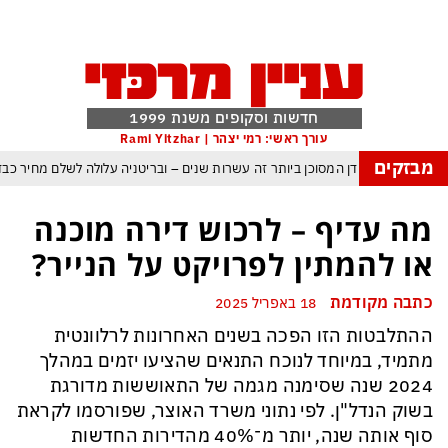
חדשות וסקופים משנת 1999
עורך ראשי: רמי יצהר | Rami Yitzhar
מבזקים
: העולם נכנס לעידן המסוכן ביותר זה עשרות שנים – ובריטניה עלולה לשלם מחיר כב
 עם עומאן לגבי תפעול משותף של מצר הורמוז – אם טראמפ יאשר המלחמה תסתיי
מה עדיף – לרכוש דירה מוכנה
מי היה מאמין שבאר שבע תנצח את הכוכב האדום?
או להמתין לפרויקט על הנייר?
קפה ומיירטים להגנה – טראמפ נשאר רק עם ציוצי האיום המגוחכים שלא מזיזים לטהר
כתבה מקודמת
18 באפריל 2025
גרדום כמדיניות: כך הפכה ההוצאה להורג לכלי ההרתעה המרכזי של המשטר האיראנ
ההתלבטות הזו הפכה בשנים האחרונות לרלוונטית
פ, א-סיסי, ארדואן ושליט קטאר מכנסים פגישת ״כיפה אדומה״ לנתניהו בנושא עז
מתמיד, במיוחד לנוכח התנאים שהציעו יזמים במהלך
2024 שנה שסימנה מגמה של התאוששות מדורגת
בשוק הנדל"ן. לפי נתוני משרד האוצר, שפורסמו לקראת
סוף אותה שנה, יותר מ־40% מהדירות החדשות