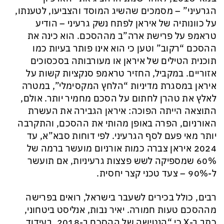
הגרעיני” – מסמכים שהשיג המוסד והצביעו, לטענתו,
על כוונותיה של איראן לפתח נשק גרעיני – הודיע
טראמפ על פרישת ארה”ב מההסכם. הוא כינה את
ההסכם “רקוב” וטען כי הוא אינו פותר בעיות כמו
תוכנית הטילים של איראן או מעורבותה בסכסוכים
אזוריים. במקביל, החזיר טראמפ סנקציות קשות על
איראן במסגרת מדיניות “הלחץ המקסימלי”, במטרה
לאלץ את טהרן לחתום על הסכם מחמיר יותר. אולם,
התוצאה הייתה הפוכה: איראן הגבירה את העשרת
האורניום, הפרה באופן מהותי את ההסכם, והתקרבה
יותר מאי פעם לסף הגרעיני. לפי דוחות סבא”א, עד
2024 איראן צברה כמות אורניום מועשר ברמה של
60% שמספיקה לשש פצצות גרעיניות, אם תועשר
ל-90% – צעד טכני קצר יחסית.
רבים, כולל בכירים לשעבר בישראל, רואים בפרישה
מההסכם טעות חמורה. יאיר נבות, אנליסט ביטחוני,
כתב ב-X כי “הנטישה של ההסכם ב-2018, בעידוד