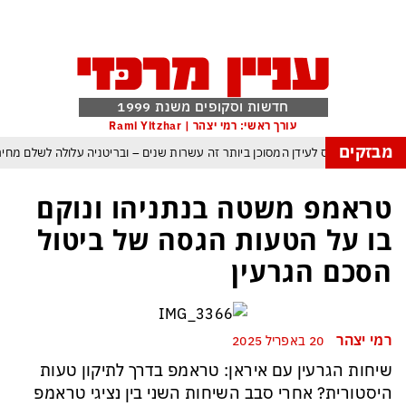
חדשות וסקופים משנת 1999
עורך ראשי: רמי יצהר | Rami Yitzhar
מבזקים
זהירה: העולם נכנס לעידן המסוכן ביותר זה עשרות שנים – ובריטניה עלולה לשלם מח
סכמות עם עומאן לגבי תפעול משותף של מצר הורמוז – אם טראמפ יאשר המלחמה 
טראמפ משטה בנתניהו ונוקם
מי היה מאמין שבאר שבע תנצח את הכוכב האדום?
בו על הטעות הגסה של ביטול
ת להתקפה ומיירטים להגנה – טראמפ נשאר רק עם ציוצי האיום המגוחכים שלא מזיזים
הסכם הגרעין
גרדום כמדיניות: כך הפכה ההוצאה להורג לכלי ההרתעה המרכזי של המשטר ה
טראמפ, א-סיסי, ארדואן ושליט קטאר מכנסים פגישת ״כיפה אדומה״ לנתניהו בנו
רמי יצהר
20 באפריל 2025
שיחות הגרעין עם איראן: טראמפ בדרך לתיקון טעות
היסטורית? אחרי סבב השיחות השני בין נציגי טראמפ