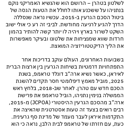
לשלטון בטהרן – הרושם הוא שהנשיא האמריקני נוקם
בנתניהו על ששכנע אותו לחולל את הטעות הגסה של
ביטול הסכם הגרעין ב-2015. עכשיו נראה שנסללה
הדרך להגיע לרגיעה מחודשת. לביבי זה רע כי אולי ישוב
השקט לשרור בארץ ויהיה לו יותר קשה להותיר בהמון
חרדות שווא שמנציחות את שלטונו ובעיקר מאפשרות
את הליך הדיקטטוריזציה המואצת.
בשבועות האחרונים, העולם עוקב בדריכות אחר
התפתחויות דרמטיות בשיחות הגרעין בין ארצות הברית
לאיראן, כאשר נשיא ארה”ב דונלד טראמפ, בשנת
2025, מוביל מאמץ דיפלומטי חסר תקדים להשגת
הסכם חדש עם טהרן. לאחר שב-2018, בלחץ ראש
הממשלה בנימין נתניהו, הוביל טראמפ את פרישת
ארה”ב מהסכם הגרעין ההיסטורי (JCPOA) מ-2015,
רבים רואים בצעד זה טעות אסטרטגית שהאיצה את
התקדמות איראן לעבר מעמד של מדינת סף גרעינית.
כעת, עם חזרתו של טראמפ לבית הלבן, נראה כי הוא