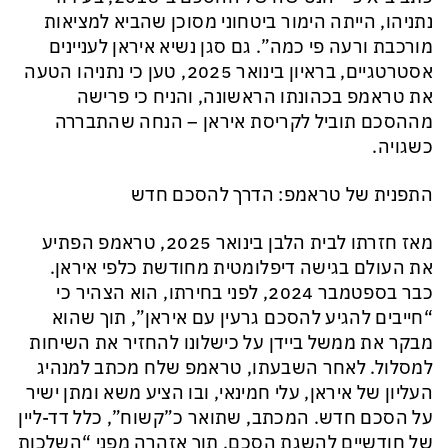
נתניהו, הייתה הימור ביטחוני מסוכן שהביא למציאות
מורכבת ורעה פי כמה”. גם סגן נשיא איראן לעניינים
אסטרטגיים, בראיון בינואר 2025, טען כי נתניהו הטעה
את טראמפ בכהונתו הראשונה, והניח כי פרישה
מההסכם תוביל לקריסת איראן – הנחה שהתבררה
כשגויה.
התפנית של טראמפ: הדרך להסכם חדש
מאז חזרתו לבית הלבן בינואר 2025, טראמפ הפתיע
את העולם בגישה דיפלומטית מחודשת כלפי איראן.
כבר בספטמבר 2024, לפני בחירתו, הוא הצהיר כי
“חייבים להגיע להסכם גרעין עם איראן”, תוך שהוא
מבקר את ממשל ביידן על כישלונו להחזיר את השיחות
למסלול. לאחר השבעתו, טראמפ שלח מכתב למנהיג
העליון של איראן, עלי חמינאי, ובו הציע משא ומתן ישיר
על הסכם חדש. המכתב, שתואר כ”קשוח”, כלל דד-ליין
של חודשיים להשגת הסכם, תוך אזהרה מפני “השלכות