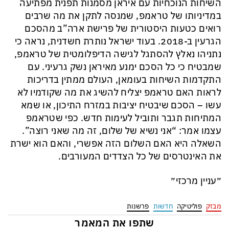
השיחות הנוכחיות עם איראן מסמנות תפנית מפתיעה
במדיניותו של טראמפ, שמנסה לתקן את מה שרבים
רואים כטעות היסטורית של פרישת ארה”ב מהסכם
הגרעין ב-2018. בעוד ישראל נותרת חשדנית, נראה כי
נתניהו נאלץ להסתגל לגישה הדיפלומטית של טראמפ,
שמבטיח כי כל הסכם ימנע מאיראן נשק גרעיני. עם
התקדמות השיחות בעומאן, העולם ממתין בדריכות
לראות האם טראמפ יצליח להשיג את מה שקודמיו לא
עשו – הסכם שיבטיח יציבות במזרח התיכון, או שמא
המתיחות תגבר ותוביל לעימות חדש. כפי שטראמפ
עצמו אמר: “אני נשיא של שלום, זה מה שאני רוצה”.
השאלה היא האם השלום הזה אפשרי, והאם הוא ישרת
את האינטרסים של כל הצדדים המעורבים.
״עניין מרכזי״
מבזק
פוליטיקה
חדשות
פרשנות
שתפו את המאמר