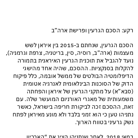
רקע: הסכם הגרעין ופרישת ארה”ב
הסכם הגרעין, שנחתם ב-2015 בין איראן לשש
מעצמות (ארה”ב, רוסיה, סין, בריטניה, צרפת וגרמניה),
נועד להגביל את תוכנית הגרעין האיראנית בתמורה
להקלות בסנקציות. ההסכם, שהיה אחד מהישגי
הדיפלומטיה הבולטים של ממשל אובמה, כלל פיקוח
הדוק של הסוכנות הבינלאומית לאנרגיה אטומית
(סבא”א) על מתקני הגרעין של איראן והפחתה
משמעותית של מאגרי האורניום המועשר שלה. עם
זאת, ההסכם זכה לביקורת חריפה בישראל, כאשר
נתניהו טען כי הוא זמני בלבד ולא מונע מאיראן לפתח
נשק גרעיני בטווח הארוך.
במאי 2018, לאחר שנתניהו הציג את “הארכיון