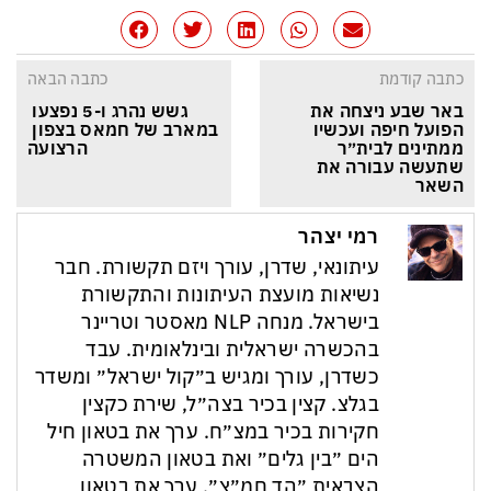
כתבה קודמת
כתבה הבאה
באר שבע ניצחה את 
גשש נהרג ו-5 נפצעו 
הפועל חיפה ועכשיו 
במארב של חמאס בצפון 
ממתינים לבית״ר 
הרצועה
שתעשה עבורה את 
השאר
רמי יצהר
עיתונאי, שדרן, עורך ויזם תקשורת. חבר
נשיאות מועצת העיתונות והתקשורת
בישראל. מנחה NLP מאסטר וטריינר
בהכשרה ישראלית ובינלאומית. עבד
כשדרן, עורך ומגיש ב״קול ישראל״ ומשדר
בגלצ. קצין בכיר בצה״ל, שירת כקצין
חקירות בכיר במצ״ח. ערך את בטאון חיל
הים ״בין גלים״ ואת בטאון המשטרה
הצבאית ״הד חמ״צ״. ערך את בטאון