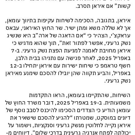
קשות” אם איראן תסרב.
איראן, בתגובה, הסכימה לשיחות עקיפות בתיווך עומאן,
אך לא שללה משא ומתן ישיר. שר החוץ האיראני, עבאס
עראקצ’י, הצהיר כי “אם הדאגה של ארה”ב היא שנשיג
נשק גרעיני, אפשר לפתור זאת”, תוך שהוא מדגיש כי
איראן מחויבת לאמנה למניעת הפצת נשק גרעיני. ב-7
באפריל 2025, לאחר פגישה עם נתניהו בבית הלבן,
חשף טראמפ כי שיחות ישירות עם איראן יתחילו ב-12
באפריל, והביע תקווה שהן יובילו להסכם שימנע מאיראן
נשק גרעיני.
השיחות, שהתקיימו בעומאן, הראו התקדמות
משמעותית. ב-19 באפריל 2025, דובר משרד החוץ של
עומאן הודיע כי הצדדים הסכימו להיכנס לסבב נוסף של
דיונים במוסקט, שמטרתו “להגיע להסכם שישאיר את
איראן נקייה לחלוטין מנשק גרעיני וסנקציות, וישמור על
יכולתה לפתח אנרגיה גרעינית בדרכי שלום”. דיווחים מ-