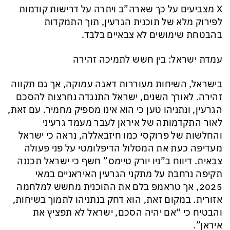
X מצביעים על כך שארה”ב ויתרה על דרישות קודמות
לפירוק מלא של תוכנית הגרעין, תוך התמקדות
בהבטחת שימושים לא צבאיים בלבד.
עמדת ישראל: בין חשש לתמיכה זהירה
בישראל, השיחות מעוררות דאגה עמוקה, אך גם תקווה
זהירה. לאורך השנים, ישראל התנגדה נחרצות להסכם
הגרעין, ונתניהו טען כי הוא אינו מספיק מחמיר. עם זאת,
לאור התקדמותה של איראן לעבר מעמד גרעיני
והחלשות של פרוקסי כמו חיזבאללה, נראה כי ישראל
מעדיפה כעת את המסלול הדיפלומטי על פני פעולה
צבאית. דיווח ב”ניו יורק טיימס” חשף כי ישראל תכננה
תקיפה נרחבת על מתקני הגרעין האיראניים במאי
2025, אך טראמפ בלם את התוכנית מחשש למלחמה
אזורית. במקום זאת, הוא דחק בנתניהו לתמוך בשיחות,
והבטיח כי “אם יהיה הסכם, ישראל לא תפציץ את
איראן”.