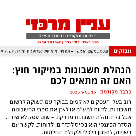
חדשות וסקופים משנת 1999
עורך ראשי: רמי יצהר | Rami Yitzhar
מבזקים
ראל – איזנקוט מתבסס במקום הראשון – ונתניהו מתקשה לפרוץ את תקרת גוש ה־49
ה: העולם נכנס לעידן המסוכן ביותר זה עשרות שנים – ובריטניה עלולה לשלם מחיר כ
הנהלת חשבונות במיקור חוץ:
ת עם עומאן לגבי תפעול משותף של מצר הורמוז – אם טראמפ יאשר המלחמה תסתי
האם זה מתאים לכם
מי היה מאמין שבאר שבע תנצח את הכוכב האדום?
כתבה מקודמת
16 במאי 2025
תקפה ומיירטים להגנה – טראמפ נשאר רק עם ציוצי האיום המגוחכים שלא מזיזים לטה
רוב בעלי העסקים לא קמים בבוקר עם תשוקה לרשום
גרדום כמדיניות: כך הפכה ההוצאה להורג לכלי ההרתעה המרכזי של המשטר האירא
חשבוניות, לדווח למע"מ או לאזן את ספרי החשבונות.
מפ, א-סיסי, ארדואן ושליט קטאר מכנסים פגישת ״כיפה אדומה״ לנתניהו בנושא ע
אבל בלי הנהלת חשבונות מדויקת – שום עסק לא שורד.
הסדר הפיננסי הוא בסיס לתזרים, לדוחות, לקשר עם
רשויות, לתכנון כלכלי ולקבלת החלטות.