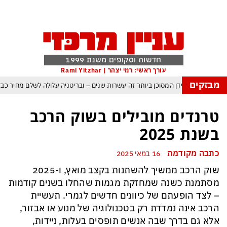
חדשות וסקופים משנת 1999
עורך ראשי: רמי יצהר | Rami Yitzhar
מבזקים
ה: העולם נכנס לעידן המסוכן ביותר זה עשרות שנים – ובריטניה עלולה לשלם מחיר כ
ות עם עומאן לגבי תפעול משותף של מצר הורמוז – אם טראמפ יאשר המלחמה תסתי
טרנדים מובילים בשוק הרכב
מי היה מאמין שבאר שבע תנצח את הכוכב האדום?
בשנת 2025
תקפה ומיירטים להגנה – טראמפ נשאר רק עם ציוצי האיום המגוחכים שלא מזיזים לטה
כתבה מקודמת
16 במאי 2025
גרדום כמדיניות: כך הפכה ההוצאה להורג לכלי ההרתעה המרכזי של המשטר האירא
שוק הרכב ממשיך להשתנות בקצב מואץ, ו-2025
אמפ, א-סיסי, ארדואן ושליט קטאר מכנסים פגישת ״כיפה אדומה״ לנתניהו בנושא ע
מסתמנת כשנה שמחזקת מגמות שהחלו בשנים קודמות
– לצד הופעתם של כיוונים חדשים לגמרי. תעשיית
הרכב אינה נמדדת רק בטכנולוגיה של מנוע או אבזור,
אלא גם בדרך שבה אנשים תופסים בעלות, ניידות,