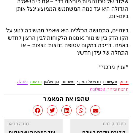
שילוב של טכנולוגיות פורצות דרך – אם כי השאלה
הגדולה היא עד כמה המשתמש הממוצע ינצל אותן
ביום-יום.
בינתיים, התחושה הכללית היא שאפל ממשיכה לנוע על
הקו הדק בין שימור נאמנות הלקוחות לבין הרצון לחדש
באמת. דריכה במקום עטופה בנוצות נוצצות – או
התחלה של עידן חדש?
״עניין מרכזי״
מבזק
תקשורת
חדש על המדף
משפחה
הון-שלטון
בריאות
כלכלה
תרבות ובידור
טכנולוגיה
שתפו את המאמר
כתבה קודמת
כתבה הבאה
ביקורת נוקבת בעולם 
עוד הפצצות ישראליות 