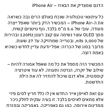
הדגם שמצדיק את הבאזז – iPhone Air
כל עיתונאי טכנולוגיה שנכח באולם הרים גבה כשראה
את ה-iPhone Air – המכשיר הדק ביותר שאפל ייצרה
מעודה. עובי של 5.6 מ”מ בלבד, גוף טיטניום קשיח,
מסך OLED עוצר נשימה עם קצב רענון 120Hz ובהירות
של 3,000 nits, ובטרייה שמחזיקה עד 27 שעות.
מדובר בסוג של הכרזה: אפל יודעת עדיין לחדש כשהיא
באמת רוצה.
המכשיר הזה מסמל את כל מה שאפל אמורה להיות –
שילוב של יוקרה, הנדסה ותעוזה. לא עוד איטרציה
קוסמטית, אלא דגם שיכול להחזיר לה את הילת
החדשנות.
עם זאת לאייפן אייר החדש אין לו כלל חריץ לסים פיזי
אלא מתאים לאיסים בלבד. זו בעיה ענקית לחלק ניכר
ממדינות אירופה, כמו גם באפריקה, באמריקה ובמזרח