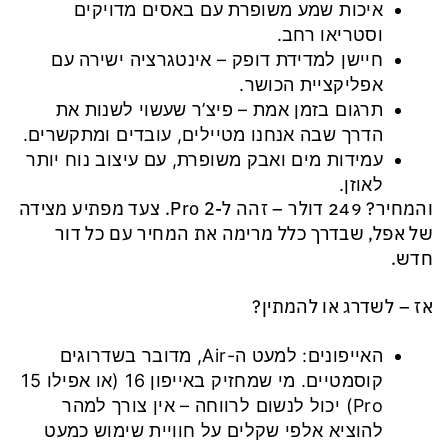
איכות שמע משופרת עם באסים מדויקים
וסטריאו רחב.
חיישן למדידת דופק – אינטגרציה ישירה עם
אפליקציית הכושר.
תרגום בזמן אמת – פיצ’ר שעשוי לשנות את
הדרך שבה אנחנו מטיילים, עובדים ומתקשרים.
עמידות מים ואבק משופרת, עם עיצוב נוח יותר
לאוזן.
והמחיר? 249 דולר – זהה ל-Pro 2. צעד מפתיע מצידה
של אפל, שבדרך כלל מרימה את המחיר עם כל דור
חדש.
אז – לשדרג או להמתין?
האייפונים: למעט ה-Air, מדובר בשדרוגים
קוסמטיים. מי שמחזיק באייפון 16 (או אפילו 15
Pro) יכול לנשום לרווחה – אין צורך למהר
להוציא אלפי שקלים על חוויית שימוש כמעט