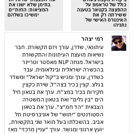
כולל של טראמפ על 
בתימן שלא ישנו את 
ההפצצה בקטאר בטענה 
המציאות: החות׳ים 
ששירתה רק את 
ימשיכו בשלהם
האינטרס האישי של 
נתניהו
רמי יצהר
עיתונאי, שדרן, עורך ויזם תקשורת. חבר
נשיאות מועצת העיתונות והתקשורת
בישראל. מנחה NLP מאסטר וטריינר
בהכשרה ישראלית ובינלאומית. עבד
כשדרן, עורך ומגיש ב״קול ישראל״ ומשדר
בגלצ. קצין בכיר בצה״ל, שירת כקצין
חקירות בכיר במצ״ח. ערך את בטאון חיל
הים ״בין גלים״ ואת בטאון המשטרה
הצבאית ״הד חמ״צ״. ערך את בטאון
הסטודנטים ״יתוש״ של אוניברסיטת תל
אביב. בהשכלתו בעל תואר שני בתקשורת,
יועץ ארגוני ומגשר. עורך ״עניין מרכזי״ מאז