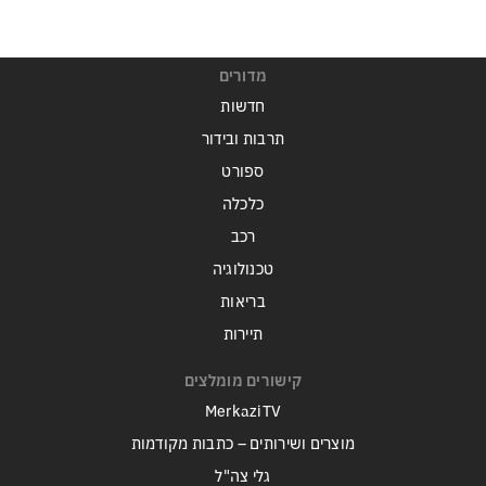
מדורים
חדשות
תרבות ובידור
ספורט
כלכלה
רכב
טכנולוגיה
בריאות
תיירות
קישורים מומלצים
MerkaziTV
מוצרים ושירותים – כתבות מקודמות
גלי צה"ל