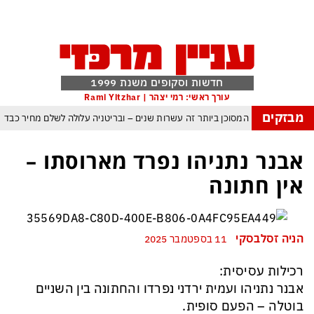
חדשות וסקופים משנת 1999
עורך ראשי: רמי יצהר | Rami Yitzhar
מבזקים
העולם נכנס לעידן המסוכן ביותר זה עשרות שנים – ובריטניה עלולה לשלם מחיר כבד
עם עומאן לגבי תפעול משותף של מצר הורמוז – אם טראמפ יאשר המלחמה תסתיים
אבנר נתניהו נפרד מארוסתו –
מי היה מאמין שבאר שבע תנצח את הכוכב האדום?
אין חתונה
ה ומיירטים להגנה – טראמפ נשאר רק עם ציוצי האיום המגוחכים שלא מזיזים לטהרן
דום כמדיניות: כך הפכה ההוצאה להורג לכלי ההרתעה המרכזי של המשטר האיראני
הניה זסלבסקי
11 בספטמבר 2025
, א-סיסי, ארדואן ושליט קטאר מכנסים פגישת ״כיפה אדומה״ לנתניהו בנושא עזה
רכילות עסיסית:
אבנר נתניהו ועמית ירדני נפרדו והחתונה בין השניים
בוטלה – הפעם סופית.