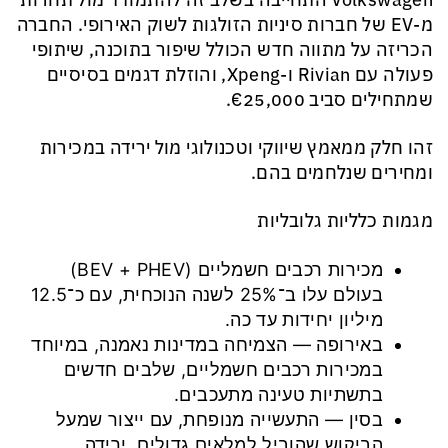
Volkswagen התחייבה בשלב זה להתמודד מול תחרות
מ-EV של חברות סיניות הזולגות לשוק האירופי. החברה
הכריזה על מתווה חדש הכולל שיפור בתוכנה, שיתופי
פעולה עם Rivian ו-Xpeng, והוזלת דגמים בסיסיים
שמתחילים סביב €25,000.
זהו חלק ממאמץ שיווקי וטכנולוגי מול ירידה במכירות
ומחירים שנלחמים בהם.
מגמות כלליות גלובליות
מכירות רכבים חשמליים (BEV + PHEV)
בעולם עלו ב־25% לשנה הנוכחית, עם כ־12.5
מיליון יחידות עד כה.
באירופה — הצמיחה במדינות נאמנה, במיוחד
במכירות רכבים חשמליים, שלבים חדשים
בתשתיות טעינה מתעכבים.
בסין — התעשייה מנופחת, עם ייצור שמעל
הביקוש שהוביל למלאים גדולים, ירידה