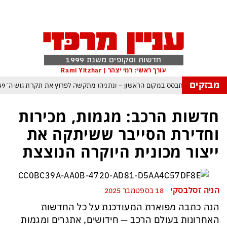
חדשות וסקופים משנת 1999
עורך ראשי: רמי יצהר | Rami Yitzhar
מבזקים
ראל – איזנקוט מתבסס במקום הראשון – ונתניהו מתקשה לפרוץ את תקרת גוש ה־49
: העולם נכנס לעידן המסוכן ביותר זה עשרות שנים – ובריטניה עלולה לשלם מחיר כ
חדשות הרכב: מגמות, מכירות
ת עם עומאן לגבי תפעול משותף של מצר הורמוז – אם טראמפ יאשר המלחמה תסתי
וחדירת הסייבר ששיתקה את
מי היה מאמין שבאר שבע תנצח את הכוכב האדום?
ייצור מכונית היוקרה הנוצצת
תקפה ומיירטים להגנה – טראמפ נשאר רק עם ציוצי האיום המגוחכים שלא מזיזים לטה
גרדום כמדיניות: כך הפכה ההוצאה להורג לכלי ההרתעה המרכזי של המשטר האירא
הניה זסלבסקי
18 בספטמבר 2025
מפ, א-סיסי, ארדואן ושליט קטאר מכנסים פגישת ״כיפה אדומה״ לנתניהו בנושא ע
הנה כתבה מפוארת המעודכנת על כל החדשות
האחרונות בעולם הרכב — חידושים, אתגרים ומגמות