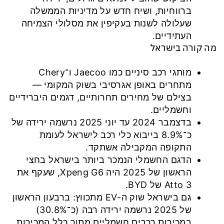
ברווחיות, ושיח חדש על מדיניות הממשלה
שעלולה לשנות בעקיפין את מסלולי הצמיחה
העתידיים.
מה קורה בישראל
מותגי רכב סיניים כמו Jaecoo ו־Chery
מתחרים באופן אגרסיבי בשוק המקומי —
בצילם של מחירים תחרותיים, דגמים היברידיים
וחשמליים.
בדצמבר 2024 עד יוני 2025 נרשמה ירידה של
כ־8.9% בייבוא כלי רכב לישראל לעומת
התקופה המקבילה אשתקד.
הדגם החשמלי הנמכר ביותר בישראל בחצי
הראשון של 2025 היה Xpeng G6, שעקף את
Atto 3 של BYD.
גם בישראל שוק ה-EV מתכווץ: ברבעון הראשון
של 2025 נרשמה ירידה רבה (כ־30.8%)
במכירות רכבים חשמליים מתוך כלל המכירות