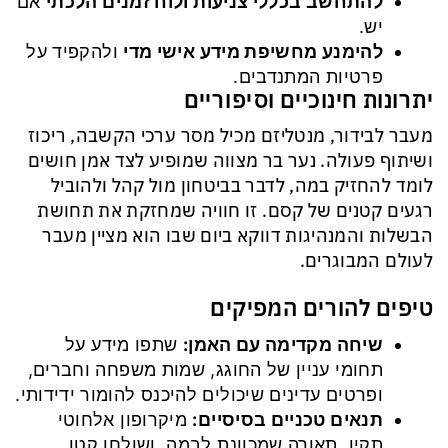
להתחשב בכללי צניעות ולוח זמנים הלכתי
אם
יש.
להימנע מחשיפת מידע אישי מדי
ולהקפיד על
פרטיות המתנדבים.
יתרונות חינוכיים וסיפוריים
מעבר לבידור, מנטליזם מכיל מסר ערכי הקשבה, ריכוז
ושיתוף פעולה. נער בר מצווה שמופיע לצד אמן חושים
לומד להחזיק במה, לדבר בביטחון מול קהל ולהוביל
רגעים קטנים של קסם. זו חוויה שמחזקת את תחושת
הבשלות והמנהיגות דווקא ביום שבו הוא מציין מעבר
לעולם המבוגרים.
טיפים להורים המפיקים
שיחה מקדימה עם האמן
:
שתפו מידע על
תחומי עניין של החוגג, שמות משפחה וחברים,
ופרטים עדינים שיכולים להיכנס להומור ידידותי.
תנאים טכניים בסיסיים
:
מיקרופון אלחוטי
תקין, תאורה שמכוונת לבמה, ושולחן קטן