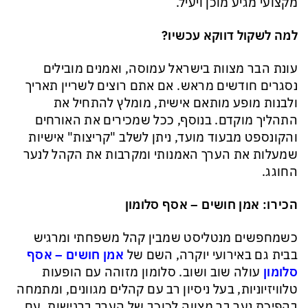
מקצועי מגיע מוכן ויעיל.
למה לשקול דווקא עכשיו
?
עונת הבר מצוות בישראל עמוסה, ואמנים מובילים
נסגרים חודשים מראש. אם אתם רוצים לשריין תאריך
ולבנות מופע מותאם אישית, מומלץ להתחיל את
התהליך מוקדם. בנוסף, ככל שמכירים את האורחים
והקונספט מבעוד מועד, ניתן לשלב "קריצות" אישיות
שמעלות את הערך האמנותי ומקרבות את הקהל לנער
החוגג.
הכירו
:
אמן חושים – אסף סלומון
כשמחפשים מנטליסט שמבין קהל משפחתי ומרגיש
בבית גם באירועי יוקרה, השם של
אמן חושים – אסף
סלומון
עולה שוב ושוב. סלומון מזוהה עם הופעות
טלוויזיוניות, בעל ניסיון רב עם קהלים מגוונים, ומתמחה
בהפיכת נער בר מצווה לכוכב של הערב ברגישות, עם