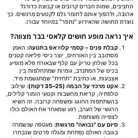
תחביבים, שמות חברים קרובים או קבוצת כדורגל
אהובה, ולהפוך אותם לחומר גלם לקטעים מרגשים. כך
נוצרת תחושה שהאירוע "נתפר" במיוחד עבורו.
איך נראה מופע חושים קלאסי בבר מצווה?
קבלת פנים – קסמי קלוז אפ בתנועה
:
האמן
מסתובב בין האורחים, יוצר כיסי פליאה קטנים
בכל שולחן טריק עם קלף שבאורח פלא מופיע
בכיס של המתנדב, גומיות שמתחלפות בין
אצבעות, או כתיבת "תחזית" שמתגשמת מיד.
אקט מרכזי על הבמה (25–35 דקות)
:
שילוב
טלפתיה, קריאת מחשבות וקטעי הומור קלילים,
בהשתתפות החוגג ומשפחה קרובה. זה השיא
הרגשי של הערב, רגע שמאחד את האולם כולו
לצפייה משותפת.
סיום עם "נבואה" מרגשת
:
מעטפה שנשמרה
בגובה האולם נפתחת ומגלה פרטים שנבחרו