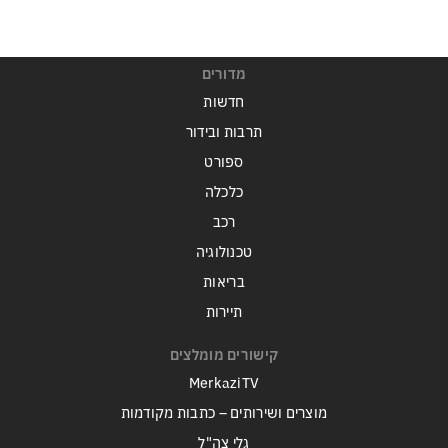
מדורים
חדשות
תרבות ובידור
ספורט
כלכלה
רכב
טכנולוגיה
בריאות
תיירות
קישורים מומלצים
MerkaziTV
מוצרים ושירותים – כתבות מקודמות
גלי צה"ל