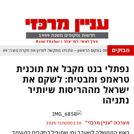
חדשות וסקופים משנת 1999
עורך ראשי: רמי יצהר | Rami Yitzhar
מבזקים
 – איזנקוט מתבסס במקום הראשון – ונתניהו מתקשה לפרוץ את תקרת גוש ה־49
עולם נכנס לעידן המסוכן ביותר זה עשרות שנים – ובריטניה עלולה לשלם מחיר כבד
נפתלי בנט מקבל את תוכנית
ם עומאן לגבי תפעול משותף של מצר הורמוז – אם טראמפ יאשר המלחמה תסתיים
טראמפ ומבטיח: לשקם את
מי היה מאמין שבאר שבע תנצח את הכוכב האדום?
ישראל מההריסות שיותיר
ה ומיירטים להגנה – טראמפ נשאר רק עם ציוצי האיום המגוחכים שלא מזיזים לטהרן
נתניהו
ום כמדיניות: כך הפכה ההוצאה להורג לכלי ההרתעה המרכזי של המשטר האיראני
 א-סיסי, ארדואן ושליט קטאר מכנסים פגישת ״כיפה אדומה״ לנתניהו בנושא עזה
מערכת "עניין מרכזי"
30 בספטמבר 2025
ראש הממשלה לשעבר ומי שמוביל בסקרים כמועמד