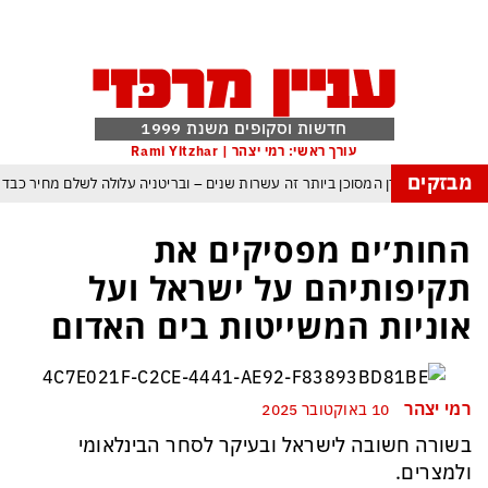
חדשות וסקופים משנת 1999
עורך ראשי: רמי יצהר | Rami Yitzhar
מבזקים
העולם נכנס לעידן המסוכן ביותר זה עשרות שנים – ובריטניה עלולה לשלם מחיר כבד
עם עומאן לגבי תפעול משותף של מצר הורמוז – אם טראמפ יאשר המלחמה תסתיים
החות׳ים מפסיקים את
מי היה מאמין שבאר שבע תנצח את הכוכב האדום?
תקיפותיהם על ישראל ועל
ה ומיירטים להגנה – טראמפ נשאר רק עם ציוצי האיום המגוחכים שלא מזיזים לטהרן
אוניות המשייטות בים האדום
דום כמדיניות: כך הפכה ההוצאה להורג לכלי ההרתעה המרכזי של המשטר האיראני
, א-סיסי, ארדואן ושליט קטאר מכנסים פגישת ״כיפה אדומה״ לנתניהו בנושא עזה
רמי יצהר
10 באוקטובר 2025
בשורה חשובה לישראל ובעיקר לסחר הבינלאומי
ולמצרים.