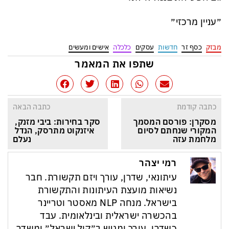
״עניין מרכזי״
מבזק
כסף זר
חדשות
עסקים
כלכלה
אישים ומעשים
שתפו את המאמר
כתבה קודמת
כתבה הבאה
מסקרן: פורסם המסמך 
סקר בחירות: ביבי מזנק, 
המקורי שנחתם לסיום 
איזנקוט מתרסק, הנדל 
מלחמת עזה
נעלם
רמי יצהר
עיתונאי, שדרן, עורך ויזם תקשורת. חבר
נשיאות מועצת העיתונות והתקשורת
בישראל. מנחה NLP מאסטר וטריינר
בהכשרה ישראלית ובינלאומית. עבד
כשדרן, עורך ומגיש ב״קול ישראל״ ומשדר